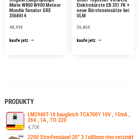
Miele W800 W900 Meteor
Elektrobürste EB 351 FK +
Mondia Senator GRE
neue Bürsteneinsätze bei
3568614
ULM
48,99
€
36,86
€
kaufe jetz
kaufe jetz
PRODUKTY
LM2940T-10 baugleich TCA700Y 10V , 15mA ,
26V , 1A , TO-220
4,70
€
2200 Streifennägel 20° 3,1x80mm ring verzinkt