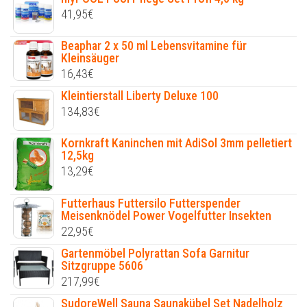
41,95
€
Beaphar 2 x 50 ml Lebensvitamine für
Kleinsäuger
16,43
€
Kleintierstall Liberty Deluxe 100
134,83
€
Kornkraft Kaninchen mit AdiSol 3mm pelletiert
12,5kg
13,29
€
Futterhaus Futtersilo Futterspender
Meisenknödel Power Vogelfutter Insekten
22,95
€
Gartenmöbel Polyrattan Sofa Garnitur
Sitzgruppe 5606
217,99
€
SudoreWell Sauna Saunakübel Set Nadelholz