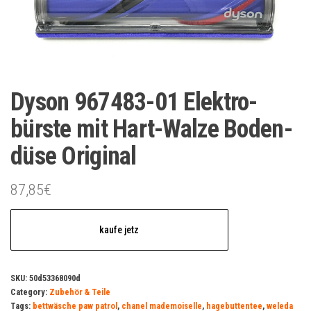
Dyson 967483-01 Elektro-
bürste mit Hart-Walze Boden-
düse Original
87,85
€
kaufe jetz
SKU:
50d53368090d
Category:
Zubehör & Teile
Tags:
bettwäsche paw patrol
,
chanel mademoiselle
,
hagebuttentee
,
weleda