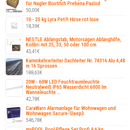
für Nagler Bostitch Prebena Paslod
50,00
€
10 - 25 kg Lyra Pet® Hirse rot lose
18,39
€
NESTLE Ablängstab, Motorsägen Ablänghilfe,
Kolibri mit 25, 33, 50 oder 100 cm
43,41
€
Kaminkehrerleiter Dachleiter Nr. 74316 Alu 4,48
m 16 Sprossen
188,63
€
20W - 60W LED Feuchtraumleuchte
Neutralweiß IP65 Wasserdicht 6000 lm
Wanneleuchte ...
42,78
€
CaraWarn Alarmanlage für Wohnwagen und
Wohnwagen Secure-Sleep3
546,78
€
myPOOL Pool Pflege Set Profi 4,6 kg