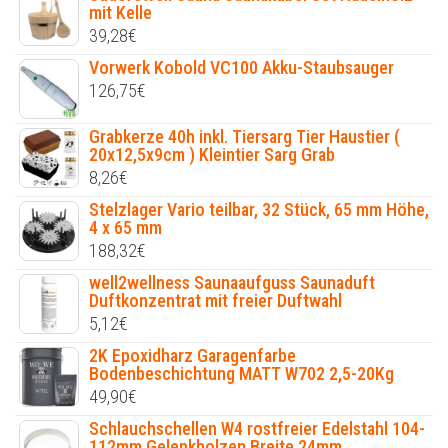
mit Kelle
39,28
€
Vorwerk Kobold VC100 Akku-Staubsauger
126,75
€
Grabkerze 40h inkl. Tiersarg Tier Haustier (
20x12,5x9cm ) Kleintier Sarg Grab
8,26
€
Stelzlager Vario teilbar, 32 Stück, 65 mm Höhe,
4 x 65 mm
188,32
€
well2wellness Saunaaufguss Saunaduft
Duftkonzentrat mit freier Duftwahl
5,12
€
2K Epoxidharz Garagenfarbe
Bodenbeschichtung MATT W702 2,5-20Kg
49,90
€
Schlauchschellen W4 rostfreier Edelstahl 104-
112mm Gelenkbolzen Breite 24mm