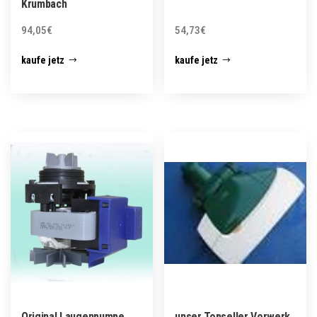
Krumbach
94,05
€
54,73
€
kaufe jetz
kaufe jetz
Original Laugenpumpe
unser Topseller Vorwerk