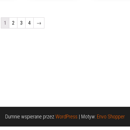
1
2
3
4
→
Dumnie wspierane przez
WordPress
|
Motyw:
Envo Shopper