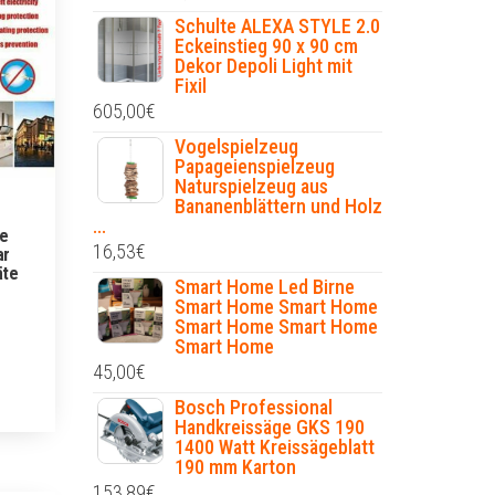
Schulte ALEXA STYLE 2.0
Eckeinstieg 90 x 90 cm
Dekor Depoli Light mit
Fixil
605,00
€
Vogelspielzeug
Papageienspielzeug
Naturspielzeug aus
Bananenblättern und Holz
...
ie
16,53
€
ar
äte
Smart Home Led Birne
Smart Home Smart Home
Smart Home Smart Home
Smart Home
45,00
€
Bosch Professional
Handkreissäge GKS 190
1400 Watt Kreissägeblatt
190 mm Karton
153,89
€