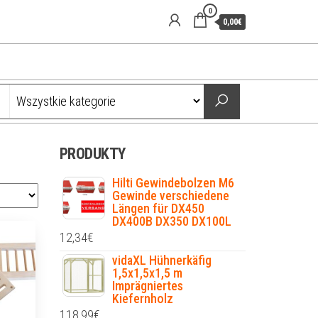
0
0,00€
PRODUKTY
Hilti Gewindebolzen M6
Gewinde verschiedene
Längen für DX450
DX400B DX350 DX100L
12,34
€
vidaXL Hühnerkäfig
1,5x1,5x1,5 m
Imprägniertes
Kiefernholz
118,99
€