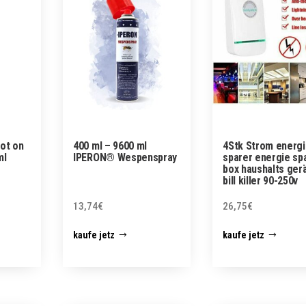
ot on
400 ml – 9600 ml
4Stk Strom energ
ml
IPERON® Wespenspray
sparer energie sp
box haushalts ger
bill killer 90-250v
13,74
€
26,75
€
kaufe jetz
kaufe jetz