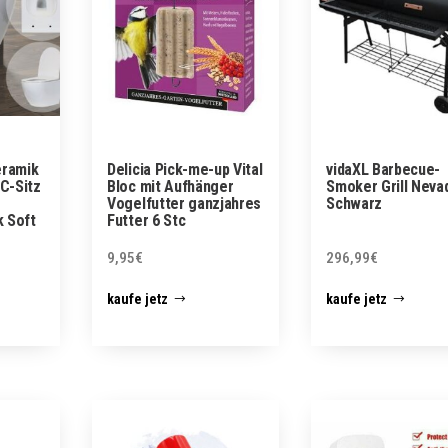
eramik
Delicia Pick-me-up Vital
vidaXL Barbecue-
C-Sitz
Bloc mit Aufhänger
Smoker Grill Neva
Vogelfutter ganzjahres
Schwarz
 Soft
Futter 6 Stc
9,95
€
296,99
€
kaufe jetz
kaufe jetz