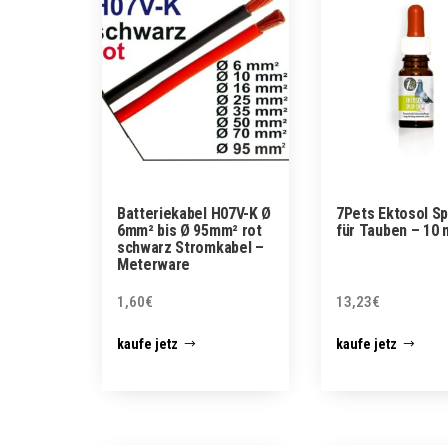
Batteriekabel H07V-K Ø
7Pets Ektosol Sp
6mm² bis Ø 95mm² rot
für Tauben – 10 
schwarz Stromkabel –
Meterware
1,60
€
13,23
€
kaufe jetz
kaufe jetz