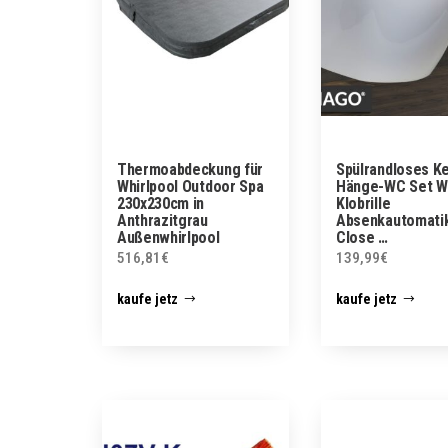
Thermoabdeckung für
Spülrandloses K
Whirlpool Outdoor Spa
Hänge-WC Set W
230x230cm in
Klobrille
Anthrazitgrau
Absenkautomatik
Außenwhirlpool
Close …
516,81
€
139,99
€
kaufe jetz
kaufe jetz