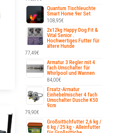
Quantum Tischleuchte
Smart Home 9er Set
108,95
€
2x12kg Happy Dog Fit &
Vital Senior .
Hochwertiges Futter für
ältere Hunde
77,49
€
Armatur 3 Regler mit 4
fach Umschalter für
Whirlpool und Wannen
84,00
€
Ersatz-Armatur
Einhebelmischer 4 fach
Umschalter Dusche K50
9cm
79,90
€
Großsittichfutter 2,6 kg /
6 kg / 25 kg - Alleinfutter
für Großsittiche