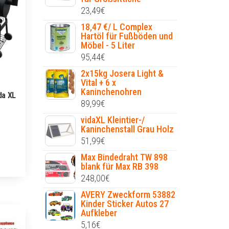
23,49
€
18,47 €/ L Complex
Hartöl für Fußböden und
Möbel - 5 Liter
95,44
€
2x15kg Josera Light &
Vital + 6 x
Kaninchenohren
da XL
89,99
€
vidaXL Kleintier-/
Kaninchenstall Grau Holz
51,99
€
Max Bindedraht TW 898
blank für Max RB 398
248,00
€
AVERY Zweckform 53882
Kinder Sticker Autos 27
Aufkleber
5,16
€