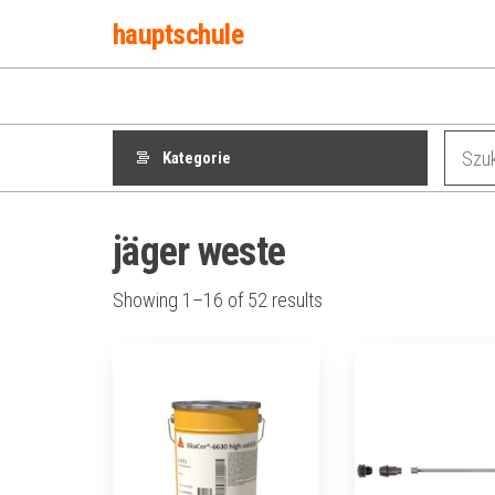
Przejdź
hauptschule
do
treści
Kategorie
jäger weste
Showing 1–16 of 52 results