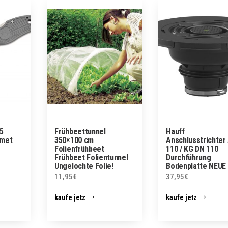
5
Frühbeettunnel
Hauff
amet
350×100 cm
Anschlusstrichter
Folienfrühbeet
110 / KG DN 110
Frühbeet Folientunnel
Durchführung
Ungelochte Folie!
Bodenplatte NEUE
Version
11,95
€
37,95
€
kaufe jetz
kaufe jetz