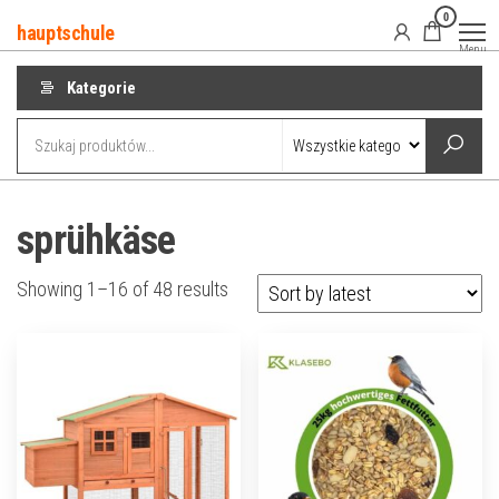
Przejdź
0
hauptschule
do
Menu
treści
Kategorie
sprühkäse
Showing 1–16 of 48 results