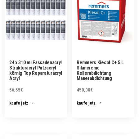
24 x 310 ml Fassadenacryl
Remmers Kiesol C+ 5 L
Strukturacryl Putzacryl
Silancreme
körnig Top Reparaturacryl
Kellerabdichtung
Acryl
Mauerabdichtung
56,55
€
450,00
€
kaufe jetz
kaufe jetz