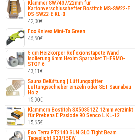
Klammer SW7437/22mm für
Kartonverschlusshefter Bostitch MS-SW22-E
DS-SW22-E KL-0
42,00
€
Fox Knives Mini-Ta Green
46,60
€
5 qm Heizkörper Reflexionstapete Wand
Isolierung 6mm Hexim Sparpaket THERMO-
STOP 6
43,11
€
Sauna Belüftung | Lüftungsgitter
Lüftungsschieber einzeln oder SET Saunabau
Holz
15,90
€
Klammern Bostitch SX503512Z 12mm verzinkt
für Prebena E Paslode 90 Senco L KL-12
15,65
€
Exo Terra PT2140 SUN GLO Tight Beam
Tageslicht R30/150W