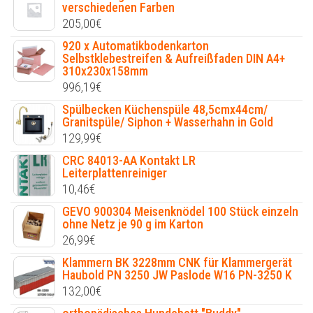
verschiedenen Farben
205,00
€
920 x Automatikbodenkarton
Selbstklebestreifen & Aufreißfaden DIN A4+
310x230x158mm
996,19
€
Spülbecken Küchenspüle 48,5cmx44cm/
Granitspüle/ Siphon + Wasserhahn in Gold
129,99
€
CRC 84013-AA Kontakt LR
Leiterplattenreiniger
10,46
€
GEVO 900304 Meisenknödel 100 Stück einzeln
ohne Netz je 90 g im Karton
26,99
€
Klammern BK 3228mm CNK für Klammergerät
Haubold PN 3250 JW Paslode W16 PN-3250 K
132,00
€