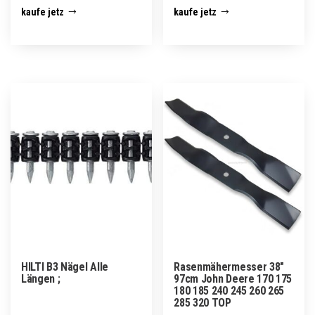
kaufe jetz
kaufe jetz
HILTI B3 Nägel Alle
Rasenmähermesser 38″
Längen ;
97cm John Deere 170 175
180 185 240 245 260 265
285 320 TOP