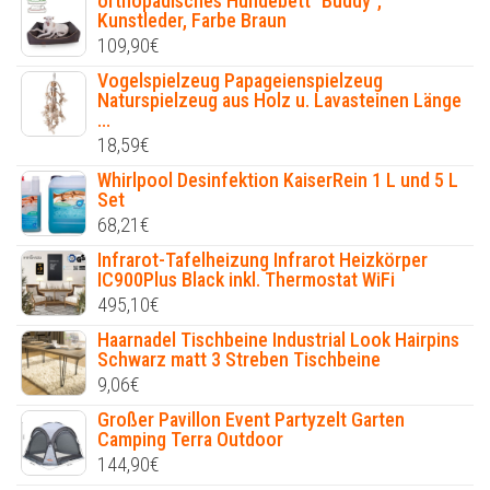
orthopädisches Hundebett "Buddy",
Kunstleder, Farbe Braun
109,90
€
Vogelspielzeug Papageienspielzeug
Naturspielzeug aus Holz u. Lavasteinen Länge
...
18,59
€
Whirlpool Desinfektion KaiserRein 1 L und 5 L
Set
68,21
€
Infrarot-Tafelheizung Infrarot Heizkörper
IC900Plus Black inkl. Thermostat WiFi
495,10
€
Haarnadel Tischbeine Industrial Look Hairpins
Schwarz matt 3 Streben Tischbeine
9,06
€
Großer Pavillon Event Partyzelt Garten
Camping Terra Outdoor
144,90
€