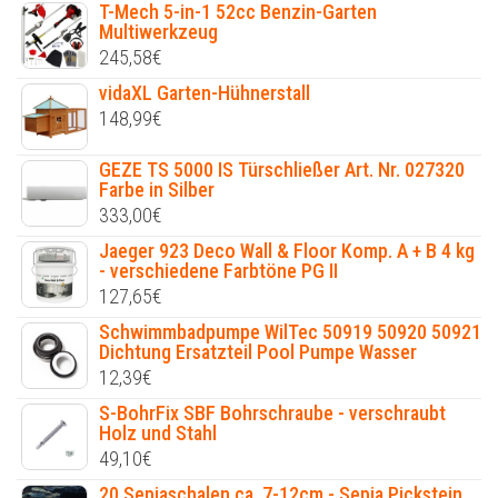
T-Mech 5-in-1 52cc Benzin-Garten
Multiwerkzeug
245,58
€
vidaXL Garten-Hühnerstall
148,99
€
GEZE TS 5000 IS Türschließer Art. Nr. 027320
Farbe in Silber
333,00
€
Jaeger 923 Deco Wall & Floor Komp. A + B 4 kg
- verschiedene Farbtöne PG II
127,65
€
Schwimmbadpumpe WilTec 50919 50920 50921
Dichtung Ersatzteil Pool Pumpe Wasser
12,39
€
S-BohrFix SBF Bohrschraube - verschraubt
Holz und Stahl
49,10
€
20 Sepiaschalen ca. 7-12cm - Sepia Pickstein