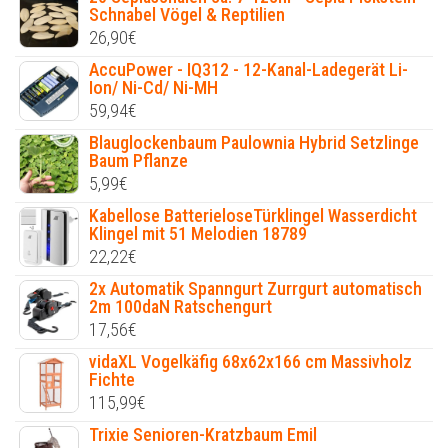
Schnabel Vögel & Reptilien
26,90
€
AccuPower - IQ312 - 12-Kanal-Ladegerät Li-
Ion/ Ni-Cd/ Ni-MH
59,94
€
Blauglockenbaum Paulownia Hybrid Setzlinge
Baum Pflanze
5,99
€
Kabellose BatterieloseTürklingel Wasserdicht
Klingel mit 51 Melodien 18789
22,22
€
2x Automatik Spanngurt Zurrgurt automatisch
2m 100daN Ratschengurt
17,56
€
vidaXL Vogelkäfig 68x62x166 cm Massivholz
Fichte
115,99
€
Trixie Senioren-Kratzbaum Emil