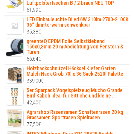
Luftpolstertaschen B / 2 braun NEU TOP
51,99
€
LED Einbauleuchte Diled 6W 310lm 2700-2100K
36° dim-to-warm schwenkbar
35,38
€
greenteQ EPDM Folie Selbstklebend
150x0,8mm 20 m Abdichtung von Fenstern &
Türen
56,64
€
Holzhackschnitzel Häcksel Kiefer Garten
Mulch Hack Grob 70l x 36 Sack 2520l Palette
339,00
€
5er Sparpack Vogelspielzeug Mucho Grande
Bird Kabob ideal für Sittiche und kleine ...
42,40
€
Agrarshop Rasensamen Schattenrasen 20 kg
Grassamen Sportrasen Spielrasen
77,50
€
INTEX Whirlpool Pure SPA 28428 Bubble