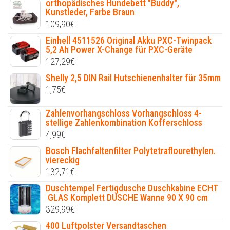
orthopädisches Hundebett "Buddy",
Kunstleder, Farbe Braun
109,90
€
Einhell 4511526 Original Akku PXC-Twinpack
5,2 Ah Power X-Change für PXC-Geräte
127,29
€
Shelly 2,5 DIN Rail Hutschienenhalter für 35mm
1,75
€
Zahlenvorhangschloss Vorhangschloss 4-
stellige Zahlenkombination Kofferschloss
4,99
€
Bosch Flachfaltenfilter Polytetraflourethylen.
viereckig
132,71
€
Duschtempel Fertigdusche Duschkabine ECHT
GLAS Komplett DUSCHE Wanne 90 X 90 cm
329,99
€
400 Luftpolster Versandtaschen