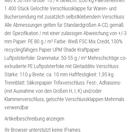
480 x 50 mm Größe: 10 / K Gewicht: 0,06 kg Paletteneinheit:
1.400 Stück Gelochte Verschlussklappe für Waren- und
Büchersendung mit zusätzlich selbstklebendem Verschluss
Alle Abmessungen gelten für Standardgrößen A-CD, gemäß
der Spezifikation / mit einer zulässigen Abweichung von +/-3
mm Papier: PE 80 g / m² Farbe: Weiß FSC Mix Credit, 100%
recyclingfähiges Papier UPM Shade Kraftpapier
Luftpolsterfolie: Grammatur: 50-55 g / m² Mehrschichtige co-
extrudierte PE Luftpolsterfolie mit Gleitadditiv Verschluss:
Stärke: 110 µ Breite: ca. 10 mm Haftfestigkeit: 1,95 kg
Trennblatt: Silikonpapier Trifixverschluss: Fest-, Adhäsions-
(mit Ausnahme von den Größen H, I, K) und/oder
Klammerverschluss, gelochte Verschlussklappen Mehrmals
verwendbar
Artikelbeschreibung anzeigen
Ihr Browser unterstützt keine IFrames.