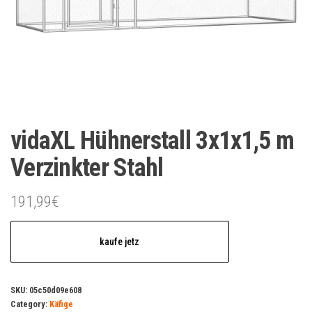
vidaXL Hühnerstall 3x1x1,5 m
Verzinkter Stahl
191,99
€
kaufe jetz
SKU:
05c50d09e608
Category:
Käfige