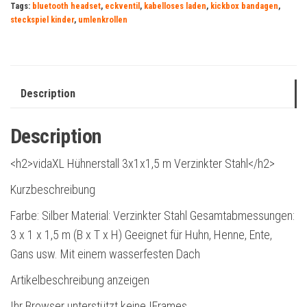
Tags:
bluetooth headset
,
eckventil
,
kabelloses laden
,
kickbox bandagen
,
steckspiel kinder
,
umlenkrollen
Description
Description
<h2>vidaXL Hühnerstall 3x1x1,5 m Verzinkter Stahl</h2>
Kurzbeschreibung
Farbe: Silber Material: Verzinkter Stahl Gesamtabmessungen:
3 x 1 x 1,5 m (B x T x H) Geeignet für Huhn, Henne, Ente,
Gans usw. Mit einem wasserfesten Dach
Artikelbeschreibung anzeigen
Ihr Browser unterstützt keine IFrames.