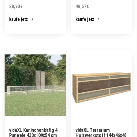
28,93
€
48,57
€
kaufe jetz
kaufe jetz
vidaXL Kaninchenkäfig 4
vidaXL Terrarium
Paneele 433x109x54 cm
Holzwerkstoff 144x46x48