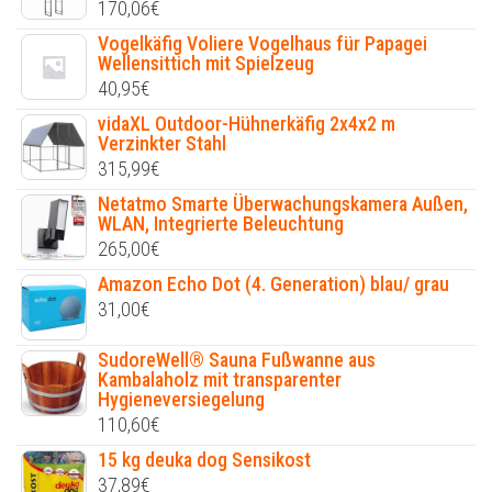
170,06
€
Vogelkäfig Voliere Vogelhaus für Papagei
Wellensittich mit Spielzeug
40,95
€
vidaXL Outdoor-Hühnerkäfig 2x4x2 m
Verzinkter Stahl
315,99
€
Netatmo Smarte Überwachungskamera Außen,
WLAN, Integrierte Beleuchtung
265,00
€
Amazon Echo Dot (4. Generation) blau/ grau
31,00
€
SudoreWell® Sauna Fußwanne aus
Kambalaholz mit transparenter
Hygieneversiegelung
110,60
€
15 kg deuka dog Sensikost
37,89
€