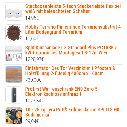
Steckdosenleiste 5-fach Steckerleiste flexibel
weiß mit beleuchteten Schalter
14,95
€
Hobby Terrano Pinienrinde Terrariensubstrat 4
Liter Bodengrund Terrarium
11,60
€
Split Klimaanlage LG Standard Plus PC18SK 5
kW + optionales Montageset 3-12m WiFi
1228,97
€
Einfahrtstor Qas Tor Verzinkt mit Pfosten &
Holzfüllung 2-flügelig 400cm x 160cm
730,00
€
Profirst Waffenschrank EN0 Zero 5
Elektronikschloss anthrazit
1077,34
€
10 - 25 kg Lyra Pet® Erdnusskerne SPLITS HK
Südamerika
29,04
€