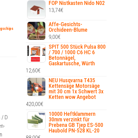
FOP Nistkasten Nido N02
13,74
€
Affe-Gesichts-
gschips
Orchideen-Blume
9,00
€
SPIT 500 Stück Pulsa 800
/ 700 / 1000 C6 HC 6
Betonnägel,
Gaskartusche, Würth
12,60
€
NEU Husqvarna T435
Kettensäge Motorsäge
mit 30 cm 1x Schwert 3x
Ketten wow Angebot
420,00
€
10000 Heftklammern
 / D
30mm verzinkt für
Prebena GB Tjep ES-500
en-
Haubold PN-528 KL-20
n
88,00
€