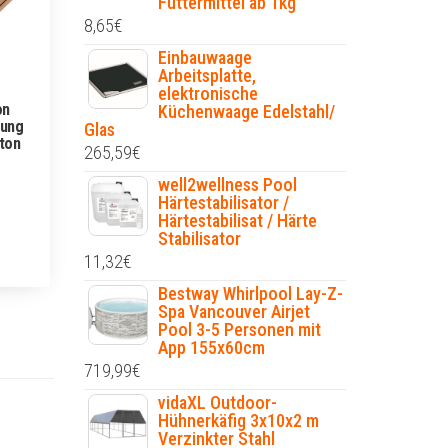
Futtermittel ab 1kg
8,65
€
Einbauwaage
Arbeitsplatte,
elektronische
on
Küchenwaage Edelstahl/
kung
Glas
ton
265,59
€
well2wellness Pool
Härtestabilisator /
Härtestabilisat / Härte
Stabilisator
11,32
€
Bestway Whirlpool Lay-Z-
Spa Vancouver Airjet
Pool 3-5 Personen mit
App 155x60cm
719,99
€
vidaXL Outdoor-
Hühnerkäfig 3x10x2 m
Verzinkter Stahl