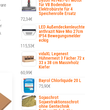
Dyson 967487-01 Motor
für V8 Bodendüse
ware
Elektrobürste für 4
Speichenrolle Ersatz
,
72,34
€
r
LED Außendeckenleuchte
anthrazit Näve Mio 27cm
,
IP54 Bewegungsmelder
eckig
115,53
€
vidaXL Legenest
Hühnernest 3 Fächer 72 x
33 x 38 cm Massivholz
Kiefer
60,99
€
Bayrol Chlorliquide 20 L
75,90
€
Sojaschrot
Sojaextraktionsschrot
ohne Gentechnik