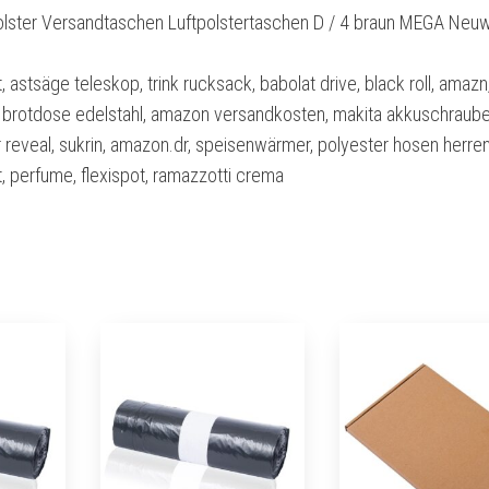
lster Versandtaschen Luftpolstertaschen D / 4 braun MEGA Neu
 astsäge teleskop, trink rucksack, babolat drive, black roll, amazn
n, brotdose edelstahl, amazon versandkosten, makita akkuschraube
r reveal, sukrin, amazon.dr, speisenwärmer, polyester hosen herren
 perfume, flexispot, ramazzotti crema