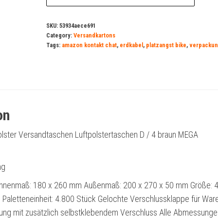
SKU:
53934aece691
Category:
Versandkartons
Tags:
amazon kontakt chat
,
erdkabel
,
platzangst bike
,
verpackun
on
lster Versandtaschen Luftpolstertaschen D / 4 braun MEGA
ng
nnenmaß: 180 x 260 mm Außenmaß: 200 x 270 x 50 mm Größe: 4
 Paletteneinheit: 4.800 Stück Gelochte Verschlussklappe für War
ng mit zusätzlich selbstklebendem Verschluss Alle Abmessunge