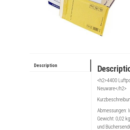
Description
Descripti
<h2>4400 Luftpo
Neuware</h2>
Kurzbeschreibu
Abmessungen: I
Gewicht: 0,02 kg
und Büchersendu