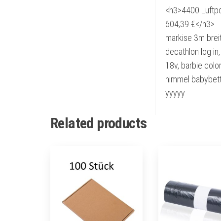
<h3>4400 Luftpo
604,39 €</h3>
markise 3m breit,
decathlon log i
18v, barbie colo
himmel babybett,
yyyyy
Related products