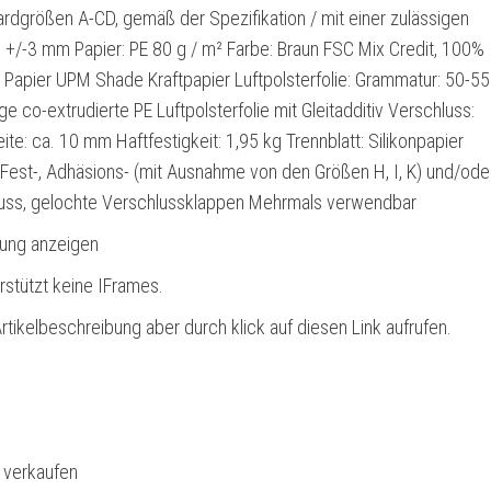
ardgrößen A-CD, gemäß der Spezifikation / mit einer zulässigen
+/-3 mm Papier: PE 80 g / m² Farbe: Braun FSC Mix Credit, 100%
 Papier UPM Shade Kraftpapier Luftpolsterfolie: Grammatur: 50-55
e co-extrudierte PE Luftpolsterfolie mit Gleitadditiv Verschluss:
ite: ca. 10 mm Haftfestigkeit: 1,95 kg Trennblatt: Silikonpapier
: Fest-, Adhäsions- (mit Ausnahme von den Größen H, I, K) und/ode
uss, gelochte Verschlussklappen Mehrmals verwendbar
bung anzeigen
rstützt keine IFrames.
rtikelbeschreibung aber durch klick auf diesen Link aufrufen.
l verkaufen