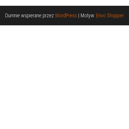
Dumnie wspierane przez
WordPress
|
Motyw:
Envo Shopper