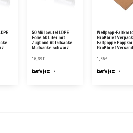
LDPE
50 Müllbeutel LDPE
Wellpapp-Faltkart
Folie 60 Liter mit
Großbrief Verpac
äcke
Zugband Abfallsäcke
Faltpappe Pappkar
rz
Müllsäcke schwarz
Großbrief Versand
15,39
€
1,85
€
kaufe jetz
kaufe jetz