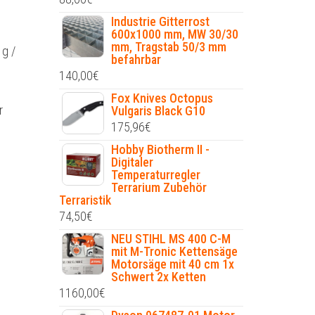
Industrie Gitterrost
600x1000 mm, MW 30/30
mm, Tragstab 50/3 mm
 g /
befahrbar
140,00
€
Fox Knives Octopus
r
Vulgaris Black G10
175,96
€
Hobby Biotherm II -
Digitaler
Temperaturregler
Terrarium Zubehör
Terraristik
74,50
€
NEU STIHL MS 400 C-M
mit M-Tronic Kettensäge
Motorsäge mit 40 cm 1x
Schwert 2x Ketten
1160,00
€