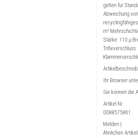
gelten für Stand
Abweichung von 
recyclingfähiges
m² Mehrschichtig
Stärke: 110 µ Bre
Trifixverschluss
Klammerverschl
Artikelbeschrei
Ihr Browser unte
Sie können die A
Artikel Nr.:
0088575861
Melden |
Ähnlichen Artike