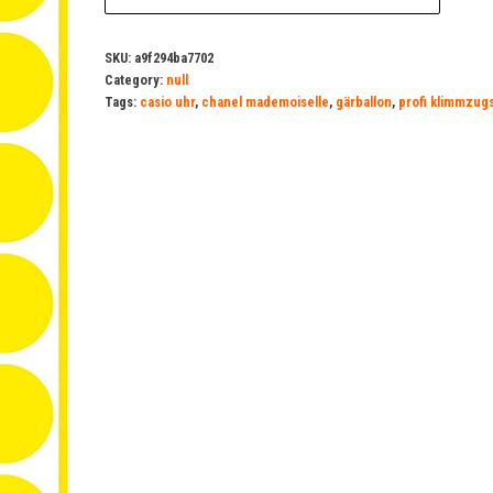
SKU:
a9f294ba7702
Category:
null
Tags:
casio uhr
,
chanel mademoiselle
,
gärballon
,
profi klimmzug