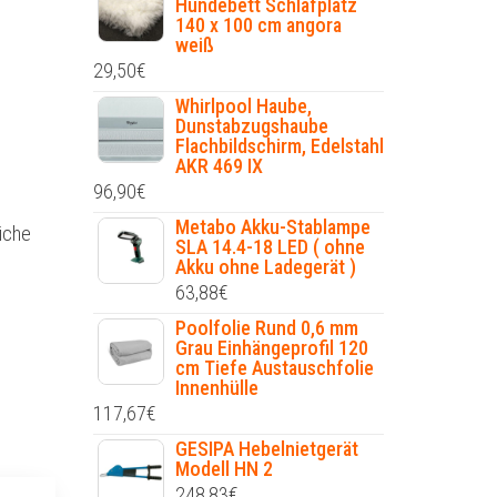
Hundebett Schlafplatz
140 x 100 cm angora
weiß
29,50
€
Whirlpool Haube,
Dunstabzugshaube
Flachbildschirm, Edelstahl
AKR 469 IX
96,90
€
Metabo Akku-Stablampe
liche
SLA 14.4-18 LED ( ohne
Akku ohne Ladegerät )
63,88
€
Poolfolie Rund 0,6 mm
Grau Einhängeprofil 120
cm Tiefe Austauschfolie
Innenhülle
117,67
€
GESIPA Hebelnietgerät
Modell HN 2
248,83
€