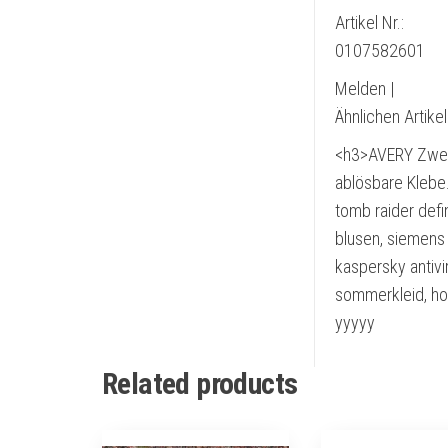
Artikel Nr.:
0107582601
Melden |
Ähnlichen Artike
<h3>AVERY Zwec
ablösbare Klebe
tomb raider defi
blusen, siemens 
kaspersky antivir
sommerkleid, ho
yyyyy
Related products