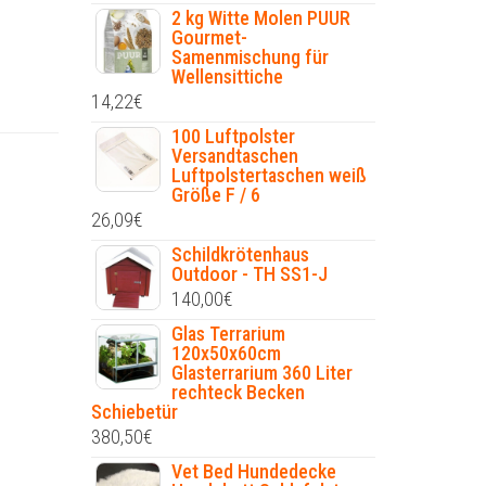
2 kg Witte Molen PUUR
Gourmet-
Samenmischung für
Wellensittiche
14,22
€
100 Luftpolster
Versandtaschen
Luftpolstertaschen weiß
Größe F / 6
26,09
€
Schildkrötenhaus
Outdoor - TH SS1-J
140,00
€
Glas Terrarium
120x50x60cm
Glasterrarium 360 Liter
rechteck Becken
Schiebetür
380,50
€
Vet Bed Hundedecke