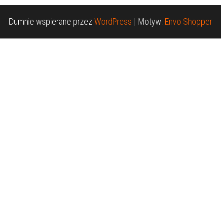
Dumnie wspierane przez
WordPress
|
Motyw:
Envo Shopper