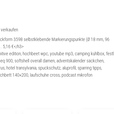
l verkaufen
kform 3598 selbstklebende Markierungspunkte (Ø 18 mm, 96
… 5,16 €</h3>
nitive edition, hochbeet wpc, youtube mp3, camping kühlbox, fest
eq 900, softshell overall damen, adventskalender säckchen,
us, hotel transylvania, spuckschutz, aluprofil, sparring tipps,
chbett 140×200, laufschuhe cross, podcast mikrofon