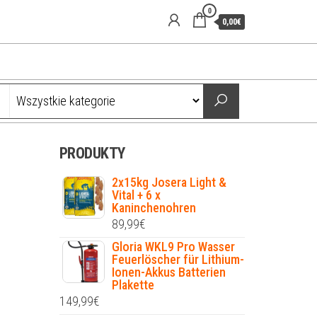
0
0,00€
PRODUKTY
2x15kg Josera Light &
Vital + 6 x
Kaninchenohren
89,99
€
Gloria WKL9 Pro Wasser
Feuerlöscher für Lithium-
Ionen-Akkus Batterien
Plakette
149,99
€