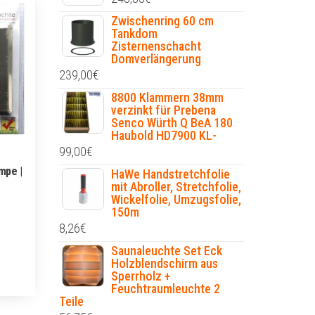
Zwischenring 60 cm
Tankdom
Zisternenschacht
Domverlängerung
239,00
€
8800 Klammern 38mm
verzinkt für Prebena
Senco Würth Q BeA 180
Haubold HD7900 KL-
99,00
€
mpe |
HaWe Handstretchfolie
mit Abroller, Stretchfolie,
Wickelfolie, Umzugsfolie,
150m
8,26
€
Saunaleuchte Set Eck
Holzblendschirm aus
Sperrholz +
Feuchtraumleuchte 2
Teile