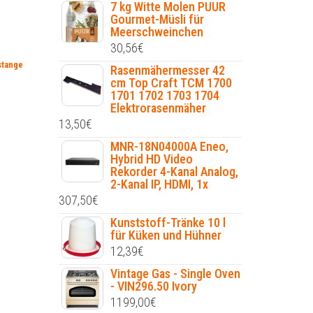
7 kg Witte Molen PUUR
Gourmet-Müsli für
Meerschweinchen
30,56
€
stange
Rasenmähermesser 42
cm Top Craft TCM 1700
1701 1702 1703 1704
Elektrorasenmäher
13,50
€
MNR-18N04000A Eneo,
Hybrid HD Video
Rekorder 4-Kanal Analog,
2-Kanal IP, HDMI, 1x
307,50
€
Kunststoff-Tränke 10 l
für Küken und Hühner
12,39
€
Vintage Gas - Single Oven
- VIN296.50 Ivory
1199,00
€