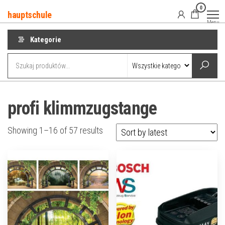
Przejdź
0
hauptschule
do
Menu
treści
Kategorie
profi klimmzugstange
Showing 1–16 of 57 results