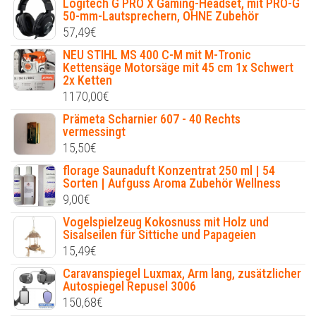
Logitech G PRO X Gaming-Headset, mit PRO-G
50-mm-Lautsprechern, OHNE Zubehör
57,49
€
NEU STIHL MS 400 C-M mit M-Tronic
Kettensäge Motorsäge mit 45 cm 1x Schwert
2x Ketten
1170,00
€
Prämeta Scharnier 607 - 40 Rechts
vermessingt
15,50
€
florage Saunaduft Konzentrat 250 ml | 54
Sorten | Aufguss Aroma Zubehör Wellness
9,00
€
Vogelspielzeug Kokosnuss mit Holz und
Sisalseilen für Sittiche und Papageien
15,49
€
Caravanspiegel Luxmax, Arm lang, zusätzlicher
Autospiegel Repusel 3006
150,68
€