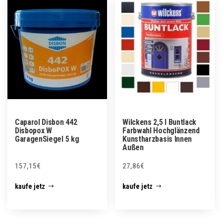
Caparol Disbon 442
Wilckens 2,5 l Buntlack
Disbopox W
Farbwahl Hochglänzend
GaragenSiegel 5 kg
Kunstharzbasis Innen
Außen
157,15
€
27,86
€
kaufe jetz
kaufe jetz