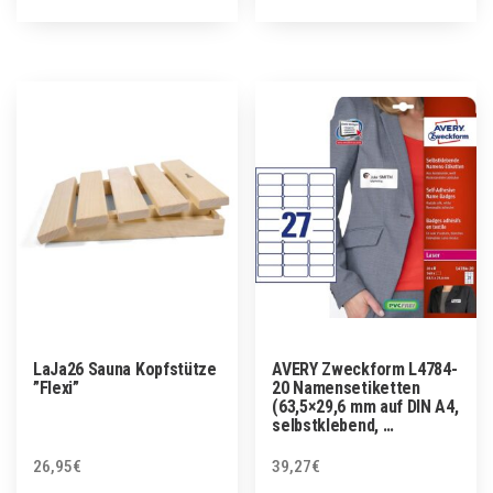
LaJa26 Sauna Kopfstütze
AVERY Zweckform L4784-
”Flexi”
20 Namensetiketten
(63,5×29,6 mm auf DIN A4,
selbstklebend, …
26,95
€
39,27
€