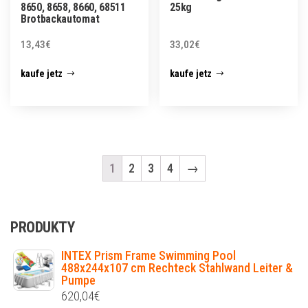
8650, 8658, 8660, 68511
25kg
Brotbackautomat
13,43
€
33,02
€
kaufe jetz
kaufe jetz
1
2
3
4
→
PRODUKTY
INTEX Prism Frame Swimming Pool
488x244x107 cm Rechteck Stahlwand Leiter &
Pumpe
620,04
€