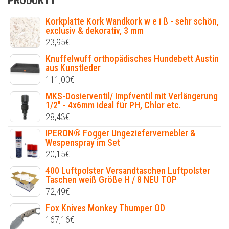
PRODUKTY
Korkplatte Kork Wandkork w e i ß - sehr schön,
exclusiv & dekorativ, 3 mm
23,95
€
Knuffelwuff orthopädisches Hundebett Austin
aus Kunstleder
111,00
€
MKS-Dosierventil/ Impfventil mit Verlängerung
1/2" - 4x6mm ideal für PH, Chlor etc.
28,43
€
IPERON® Fogger Ungeziefervernebler &
Wespenspray im Set
20,15
€
400 Luftpolster Versandtaschen Luftpolster
Taschen weiß Größe H / 8 NEU TOP
72,49
€
Fox Knives Monkey Thumper OD
167,16
€