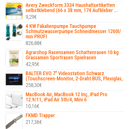
Avery Zweckform 3334 Haushaltsetiketten
selbstklebend (66 x 38 mm, 174 Aufkleber ...
9,29
€
4 KW Fäkalienpumpe Tauchpumpe
Schmutzwasserpumpe Schneidmesser 1200l/
min PROFI
826,88
€
Agrarshop Rasensamen Schattenrasen 10 kg
Grassamen Sportrasen Spielrasen
42,95
€
BALTER EVO 7" Videostation Schwarz
(Touchscreen-Monitor, 2-Draht BUS, Plexiglas,
258,30
€
MacBook Air, MacBook 12 Inç, iPad Pro
12.9/11, iPad Air 5th/4, Mini 6
10,16
€
FKMD Trapper
217,36
€