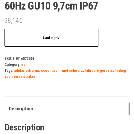
60Hz GU10 9,7cm IP67
38,14
€
kaufe jetz
SKU:
3f0f1c577504
Category:
null
Tags:
adidas astrarun
,
couchtisch rund schwarz
,
fahrbare gerüste
,
finding
you
,
reisematratze
Description
Description