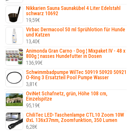
Nikkarien Sauna Saunakübel 4 Liter Edelstahl
schwarz 10692
19,59
€
Virbac Dermacool 50 ml Sprühlotion für Hunde
und Katzen
13,40
€
Animonda Gran Carno - Dog ¦ Mixpaket IV - 48 x
800g ¦ nasses Hundefutter in Dosen
136,99
€
Schwimmbadpumpe WilTec 50919 50920 50921
O-Ring 3 Ersatzteil Pool Pumpe Wasser
3,81
€
OviNet Schafnetz, grün, Höhe 108 cm,
Einzelspitze
95,19
€
ChiliTec LED-Taschenlampe CTL10 Zoom 10W
ØxL 136x37mm, Zoomfunktion, 350 Lumen
6,28
€