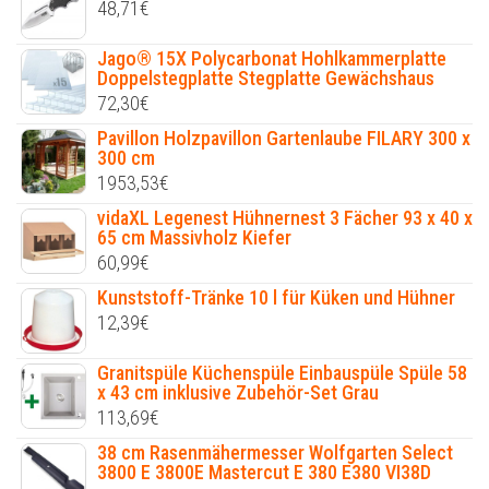
48,71
€
Jago® 15X Polycarbonat Hohlkammerplatte
Doppelstegplatte Stegplatte Gewächshaus
72,30
€
Pavillon Holzpavillon Gartenlaube FILARY 300 x
300 cm
1953,53
€
vidaXL Legenest Hühnernest 3 Fächer 93 x 40 x
65 cm Massivholz Kiefer
60,99
€
Kunststoff-Tränke 10 l für Küken und Hühner
12,39
€
Granitspüle Küchenspüle Einbauspüle Spüle 58
x 43 cm inklusive Zubehör-Set Grau
113,69
€
38 cm Rasenmähermesser Wolfgarten Select
3800 E 3800E Mastercut E 380 E380 VI38D