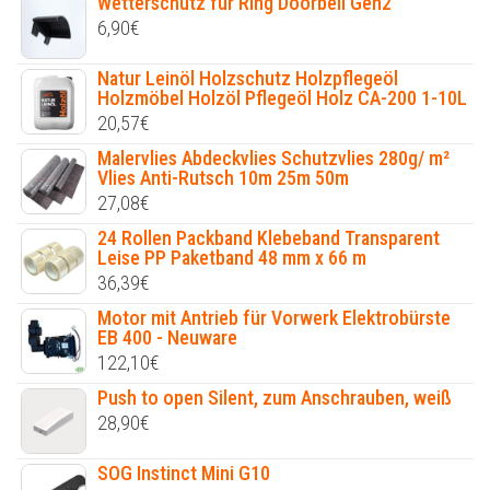
Wetterschutz für Ring Doorbell Gen2
6,90
€
Natur Leinöl Holzschutz Holzpflegeöl
Holzmöbel Holzöl Pflegeöl Holz CA-200 1-10L
20,57
€
Malervlies Abdeckvlies Schutzvlies 280g/ m²
Vlies Anti-Rutsch 10m 25m 50m
27,08
€
24 Rollen Packband Klebeband Transparent
Leise PP Paketband 48 mm x 66 m
36,39
€
Motor mit Antrieb für Vorwerk Elektrobürste
EB 400 - Neuware
122,10
€
Push to open Silent, zum Anschrauben, weiß
28,90
€
SOG Instinct Mini G10