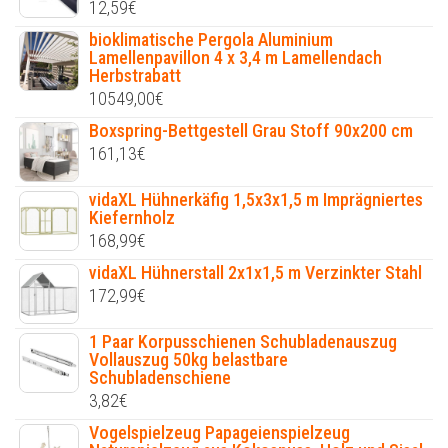
12,59
€
bioklimatische Pergola Aluminium
Lamellenpavillon 4 x 3,4 m Lamellendach
Herbstrabatt
10549,00
€
Boxspring-Bettgestell Grau Stoff 90x200 cm
161,13
€
vidaXL Hühnerkäfig 1,5x3x1,5 m Imprägniertes
Kiefernholz
168,99
€
vidaXL Hühnerstall 2x1x1,5 m Verzinkter Stahl
172,99
€
1 Paar Korpusschienen Schubladenauszug
Vollauszug 50kg belastbare
Schubladenschiene
3,82
€
Vogelspielzeug Papageienspielzeug