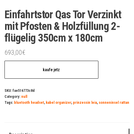
Einfahrtstor Qas Tor Verzinkt
mit Pfosten & Holzfüllung 2-
flügelig 350cm x 180cm
693,00
€
kaufe jetz
SKU:
fae516773c8d
Category:
null
Tags:
bluetooth headset
,
kabel organizer
,
prinzessin leia
,
sonneninsel rattan