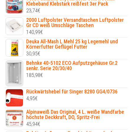
Klebeband Klebstark reißfest 3er Pack
23,74
€
2000 Luftpolster Versandtaschen Luftpolster
Gr CD weiß Umschläge Taschen
140,99
€
Deuka All-Mash L Mehl 25 kg Legemehl und
Körnerfutter Geflügel Futter
30,95
€
Behnke 40-5102 ECO Aufputzgehäuse Gr.2
senkr. Serie 20/30/40
185,98
€
Rückwärtshebel für Singer 8280 GG4/0736
4,95
€
Alpinaweiß Das Original, 4 L. weiße Wandfarbe
höchste Deckkraft, DO, Spritz-Frei
45,94
€