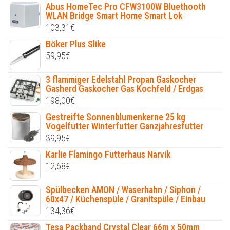
Abus HomeTec Pro CFW3100W Bluethooth
WLAN Bridge Smart Home Smart Lok
103,31
€
Böker Plus Slike
59,95
€
3 flammiger Edelstahl Propan Gaskocher
Gasherd Gaskocher Gas Kochfeld / Erdgas
198,00
€
Gestreifte Sonnenblumenkerne 25 kg
Vogelfutter Winterfutter Ganzjahresfutter
39,95
€
Karlie Flamingo Futterhaus Narvik
12,68
€
Spülbecken AMON / Waserhahn / Siphon /
60x47 / Küchenspüle / Granitspüle / Einbau
134,36
€
Tesa Packband Crystal Clear 66m x 50mm