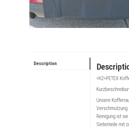
Description
Descripti
<h2>PETEX Koff
Kurzbeschreibun
Unsere Kofferra
Verschmutzung u
Reinigung ist si
Seitenteile mit 