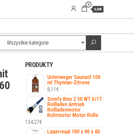
0
0,00€
PRODUKTY
it
Unterweger Saunaöl 100
160
ml Thymian-Zitrone
8,11
€
Somfy Ilmo 2 50 WT 6/17
Rollladen Antrieb
Rollladenmotor
Rohrmotor Motor Rollo
134,27
€
Lagerregal 180 x 90 x 40