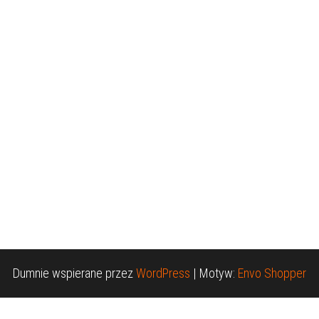
Dumnie wspierane przez
WordPress
|
Motyw:
Envo Shopper