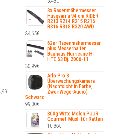
5,48
€
3x Rasenmähermesser
Husqvarna 94 cm RIDER
R213 R214 R215 R216
R316 R318 R320 AWD
34,65
€
62er Rasenmähermesser
plus Messerhalter
Bauhaus Hurricane HT
HTE 63 Bj. 2006-11
30,99
€
Arlo Pro 3
Überwachungskamera
(Nachtsicht in Farbe,
4,99
Zwei-Wege-Audio)
Schwarz
99,00
€
800g Witte Molen PUUR
Gourmet-Müsli für Ratten
10,86
€