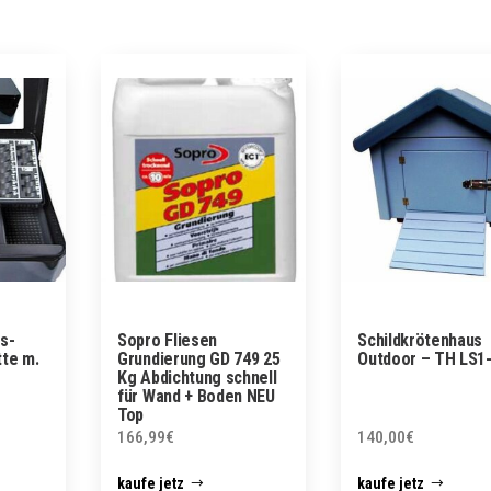
s-
Sopro Fliesen
Schildkrötenhaus
tte m.
Grundierung GD 749 25
Outdoor – TH LS1
Kg Abdichtung schnell
für Wand + Boden NEU
Top
166,99
€
140,00
€
kaufe jetz
kaufe jetz