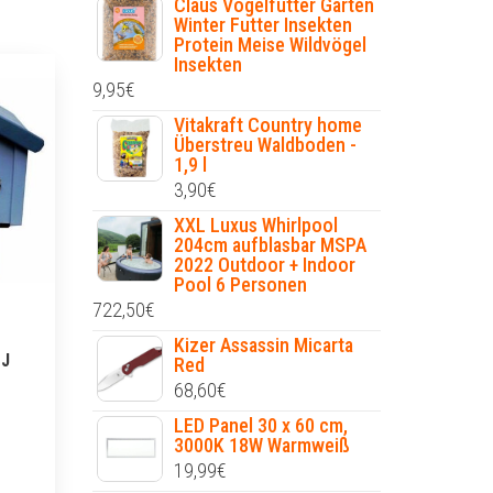
Claus Vogelfutter Garten
Winter Futter Insekten
Protein Meise Wildvögel
Insekten
9,95
€
Vitakraft Country home
Überstreu Waldboden -
1,9 l
3,90
€
XXL Luxus Whirlpool
204cm aufblasbar MSPA
2022 Outdoor + Indoor
Pool 6 Personen
722,50
€
Kizer Assassin Micarta
-J
Red
68,60
€
LED Panel 30 x 60 cm,
3000K 18W Warmweiß
19,99
€