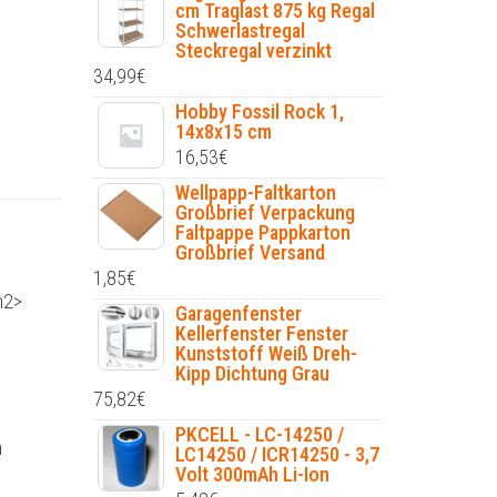
cm Traglast 875 kg Regal
Schwerlastregal
Steckregal verzinkt
34,99
€
Hobby Fossil Rock 1,
14x8x15 cm
16,53
€
Wellpapp-Faltkarton
Großbrief Verpackung
Faltpappe Pappkarton
Großbrief Versand
1,85
€
h2>
Garagenfenster
Kellerfenster Fenster
Kunststoff Weiß Dreh-
Kipp Dichtung Grau
75,82
€
PKCELL - LC-14250 /
n
LC14250 / ICR14250 - 3,7
Volt 300mAh Li-Ion