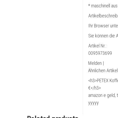
* maschinell aus
Artikelbeschrei
Ihr Browser unte
Sie können die A
Artikel Nr.:
0095973699
Melden |
Ähnlichen Artike
<h3>PETEX Koff
€</h3>
amazon e geld, 
yyyyy