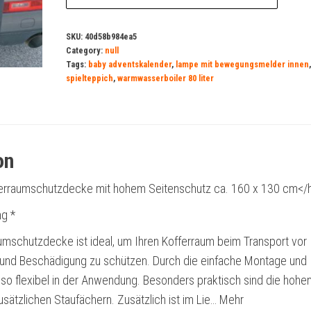
SKU:
40d58b984ea5
Category:
null
Tags:
baby adventskalender
,
lampe mit bewegungsmelder innen
,
spielteppich
,
warmwasserboiler 80 liter
on
erraumschutzdecke mit hohem Seitenschutz ca. 160 x 130 cm</
g *
umschutzdecke ist ideal, um Ihren Kofferraum beim Transport vor
nd Beschädigung zu schützen. Durch die einfache Montage und
e so flexibel in der Anwendung. Besonders praktisch sind die hohe
zusätzlichen Staufächern. Zusätzlich ist im Lie… Mehr