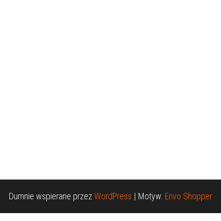
Dumnie wspierane przez
WordPress
|
Motyw:
Envo Shopper