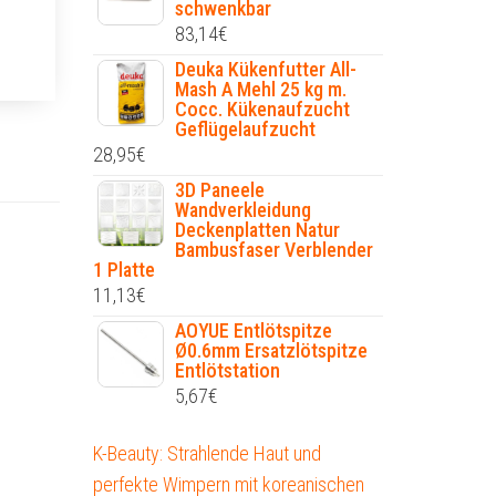
schwenkbar
83,14
€
Deuka Kükenfutter All-
Mash A Mehl 25 kg m.
Cocc. Kükenaufzucht
Geflügelaufzucht
28,95
€
3D Paneele
Wandverkleidung
Deckenplatten Natur
Bambusfaser Verblender
1 Platte
11,13
€
AOYUE Entlötspitze
Ø0.6mm Ersatzlötspitze
Entlötstation
5,67
€
K-Beauty: Strahlende Haut und
perfekte Wimpern mit koreanischen