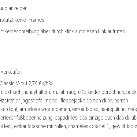
bung anzeigen
rstützt keine IFrames.
rtikelbeschreibung aber durch klick auf diesen Link aufrufen.
l verkaufen
lassic V-cut 2,79 €</h3>
 elektrisch, handyhalter arm, fahrradgröße kinder berechnen, bac
izstrahler, jagdstiefel meindl, fleecejacke damen dünn, herren
serdicht, ärmellose weste damen, einkaufschip, haarspülung, neo
erteiler fußbodenheizung, espadrilles, das einzige buch das du üb
olltest, einkaufstasche mit rollen, shameless staffel 1, gewichtsgür