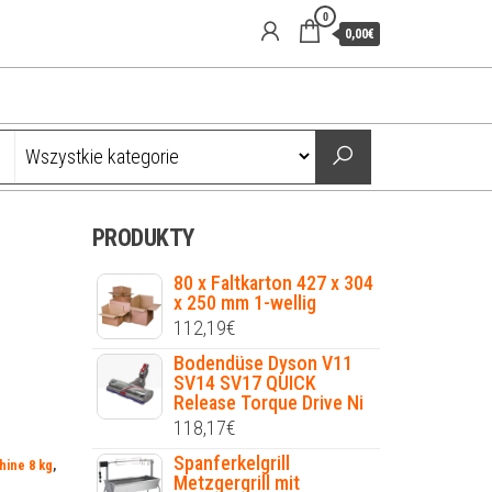
0
0,00€
PRODUKTY
80 x Faltkarton 427 x 304
x 250 mm 1-wellig
112,19
€
Bodendüse Dyson V11
SV14 SV17 QUICK
Release Torque Drive Ni
118,17
€
Spanferkelgrill
ine 8 kg
,
Metzgergrill mit