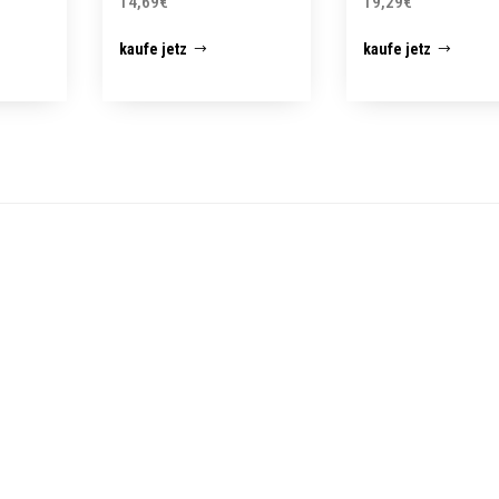
14,69
€
19,29
€
kaufe jetz
kaufe jetz