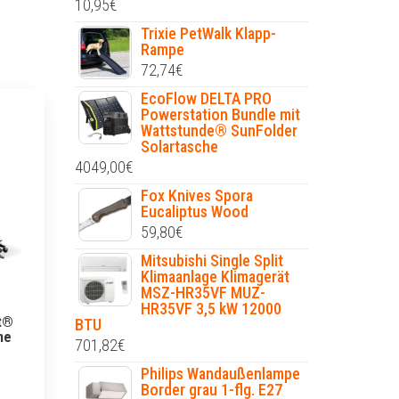
10,95
€
Trixie PetWalk Klapp-
Rampe
72,74
€
EcoFlow DELTA PRO
Powerstation Bundle mit
Wattstunde® SunFolder
Solartasche
4049,00
€
Fox Knives Spora
Eucaliptus Wood
59,80
€
Mitsubishi Single Split
Klimaanlage Klimagerät
MSZ-HR35VF MUZ-
HR35VF 3,5 kW 12000
et®
BTU
ne
701,82
€
Philips Wandaußenlampe
Border grau 1-flg. E27