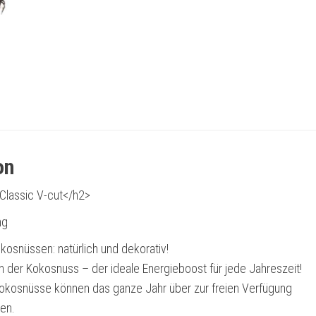
on
lassic V-cut</h2>
ng
okosnüssen: natürlich und dekorativ!
in der Kokosnuss – der ideale Energieboost für jede Jahreszeit!
okosnüsse können das ganze Jahr über zur freien Verfügung
en.