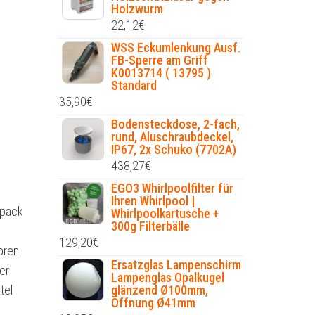
Holzwurm
22,12
€
WSS Eckumlenkung Ausf.
FB-Sperre am Griff
K0013714 ( 13795 )
Standard
35,90
€
Bodensteckdose, 2-fach,
rund, Aluschraubdeckel,
IP67, 2x Schuko (7702A)
438,27
€
EGO3 Whirlpoolfilter für
Ihren Whirlpool |
kpack
Whirlpoolkartusche +
300g Filterbälle
129,20
€
pren
Ersatzglas Lampenschirm
er
Lampenglas Opalkugel
tel
glänzend Ø100mm,
Öffnung Ø41mm