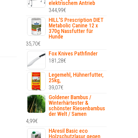
elektrischem Antrieb
344,99
€
HILL'S Prescription DIET
Metabolic Canine 12 x
370g Nassfutter für
Hunde
35,70
€
Fox Knives Pathfinder
181,28
€
Legemehl, Hühnerfutter,
25kg,
39,07
€
Goldener Bambus /
Winterhärtester &
schönster Riesenbambus
der Welt / Samen
4,99
€
HAresil Basic eco
Holzschutzlasur gegen