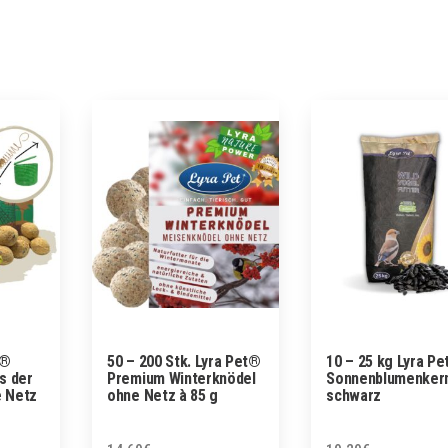
t®
50 – 200 Stk. Lyra Pet®
10 – 25 kg Lyra P
s der
Premium Winterknödel
Sonnenblumenker
 Netz
ohne Netz à 85 g
schwarz