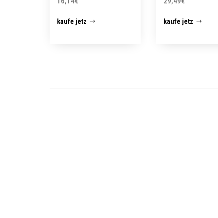
16,14
€
29,49
€
kaufe jetz
kaufe jetz