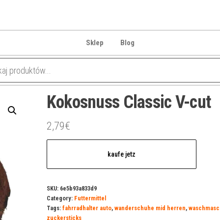
Sklep
Blog
Kokosnuss Classic V-cut
2,79
€
kaufe jetz
SKU:
6e5b93a833d9
Category:
Futtermittel
Tags:
fahrradhalter auto
,
wanderschuhe mid herren
,
waschmasch
zuckersticks