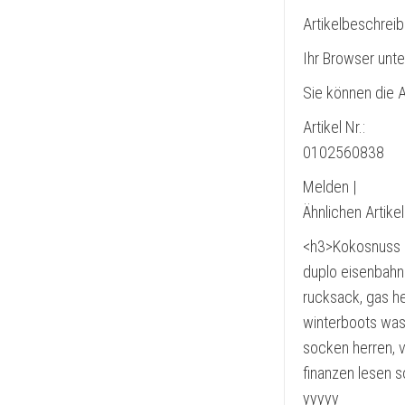
Artikelbeschrei
Ihr Browser unte
Sie können die A
Artikel Nr.:
0102560838
Melden |
Ähnlichen Artike
<h3>Kokosnuss C
duplo eisenbahn
rucksack, gas he
winterboots was
socken herren, v
finanzen lesen s
yyyyy