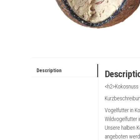
Description
Descripti
<h2>Kokosnuss C
Kurzbeschreibu
Vogelfutter in K
Wildvogelfutter 
Unsere halben K
angeboten werd