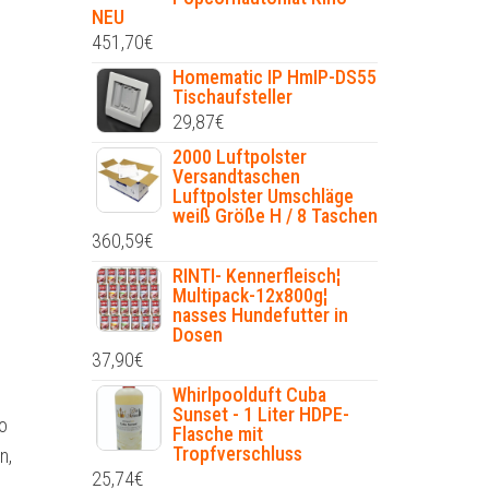
NEU
451,70
€
Homematic IP HmIP-DS55
Tischaufsteller
29,87
€
2000 Luftpolster
Versandtaschen
Luftpolster Umschläge
weiß Größe H / 8 Taschen
360,59
€
RINTI- Kennerfleisch¦
Multipack-12x800g¦
nasses Hundefutter in
Dosen
37,90
€
Whirlpoolduft Cuba
Sunset - 1 Liter HDPE-
lo
Flasche mit
Tropfverschluss
n,
25,74
€