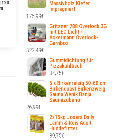
L120
Massivholz Kiefer
cm
Imprägniert
175,99
€
Gritzner 788 Overlock 3G
mit LED Licht +
Ackermann Overlock-
Garnbox
322,49
€
Gummidichtung für
Pizzakühltisch
34,75
€
5 x Birkenreisig 50-60 cm
Birkenquast Birkenzweig
Sauna Wenik Banja
Saunazubehör
26,99
€
2x15kg Josera Daily
Lamm & Reis Adult
Hundefutter
89,75
€