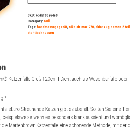
SKU:
7cdbf0d264e0
Category:
null
Tags:
handmassagegerät
,
nike air max 270
,
skianzug damen 2 teili
stehtischhussen
on
® Katzenfalle Groß 120cm I Dient auch als Waschbärfalle oder
>
g *
falleEuro Streunende Katzen gibt es überall. Sollten Sie eine Tier
n, beispielsweise wenn es besonders krank aussieht und womögli
ist die Martenbrown Katzenfalle eine schonende Methode, mit der d