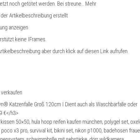
letzt noch getötet werden. Bei streune… Mehr
 der Artikelbeschreibung erstellt
bung anzeigen
rstützt keine IFrames.
rtikelbeschreibung aber durch klick auf diesen Link aufrufen.
l verkaufen
® Katzenfalle Groß 120cm I Dient auch als Waschbärfalle oder
99 €</h3>
, kissen 50×50, hula hoop reifen kaufen münchen, polygel set, oxe
 poco x3 pro, survival kit, bikini set, nikon p1000, badehosen fraue
enensystem, schwimmbrille mit sehstärke, dörr wildkamera,