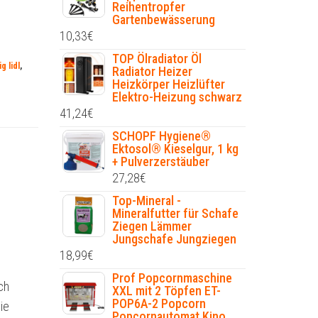
Reihentropfer
Gartenbewässerung
10,33
€
TOP Ölradiator Öl
g lidl
,
Radiator Heizer
Heizkörper Heizlüfter
Elektro-Heizung schwarz
41,24
€
SCHOPF Hygiene®
Ektosol® Kieselgur, 1 kg
+ Pulverzerstäuber
27,28
€
Top-Mineral -
Mineralfutter für Schafe
Ziegen Lämmer
Jungschafe Jungziegen
18,99
€
Prof Popcornmaschine
ch
XXL mit 2 Töpfen ET-
POP6A-2 Popcorn
ie
Popcornautomat Kino