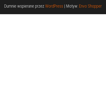
Dumnie wspierane przez
WordPress
|
Motyw:
Envo Shopper