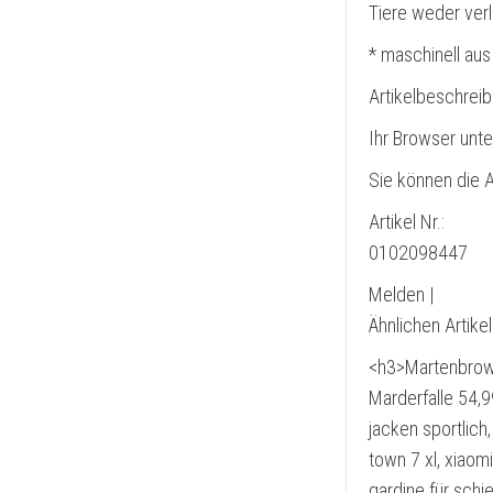
Tiere weder ver
* maschinell aus
Artikelbeschrei
Ihr Browser unte
Sie können die A
Artikel Nr.:
0102098447
Melden |
Ähnlichen Artike
<h3>Martenbrown
Marderfalle 54,
jacken sportlich
town 7 xl, xiaomi
gardine für schi