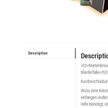
Description
Descripti
<h2>Martenbrown
Marderfalle</h2
Kurzbeschreibun
Wozu eine Katzen
einfangen wolle
Hilfe benötigt, 