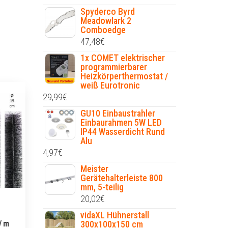
Spyderco Byrd
Meadowlark 2
Comboedge
47,48
€
1x COMET elektrischer
programmierbarer
Heizkörperthermostat /
weiß Eurotronic
29,99
€
GU10 Einbaustrahler
Einbaurahmen 5W LED
IP44 Wasserdicht Rund
Alu
4,97
€
Meister
Gerätehalterleiste 800
mm, 5-teilig
20,02
€
vidaXL Hühnerstall
/ m
300x100x150 cm