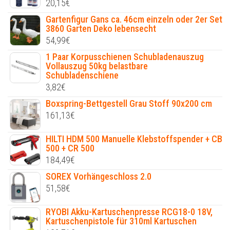
20,15
€
Gartenfigur Gans ca. 46cm einzeln oder 2er Set
3860 Garten Deko lebensecht
54,99
€
1 Paar Korpusschienen Schubladenauszug
Vollauszug 50kg belastbare
Schubladenschiene
3,82
€
Boxspring-Bettgestell Grau Stoff 90x200 cm
161,13
€
HILTI HDM 500 Manuelle Klebstoffspender + CB
500 + CR 500
184,49
€
SOREX Vorhängeschloss 2.0
51,58
€
RYOBI Akku-Kartuschenpresse RCG18-0 18V,
Kartuschenpistole für 310ml Kartuschen