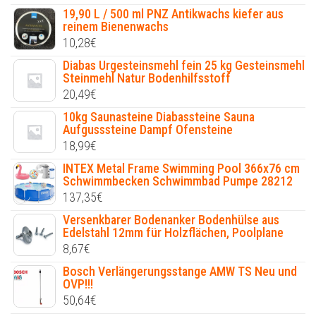
19,90 L / 500 ml PNZ Antikwachs kiefer aus
reinem Bienenwachs
10,28
€
Diabas Urgesteinsmehl fein 25 kg Gesteinsmehl
Steinmehl Natur Bodenhilfsstoff
20,49
€
10kg Saunasteine Diabassteine Sauna
Aufgusssteine Dampf Ofensteine
18,99
€
INTEX Metal Frame Swimming Pool 366x76 cm
Schwimmbecken Schwimmbad Pumpe 28212
137,35
€
Versenkbarer Bodenanker Bodenhülse aus
Edelstahl 12mm für Holzflächen, Poolplane
8,67
€
Bosch Verlängerungsstange AMW TS Neu und
OVP!!!
50,64
€