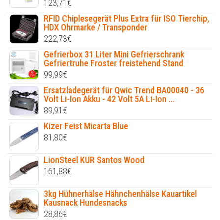
123,71
€
RFID Chiplesegerät Plus Extra für ISO Tierchip,
HDX Ohrmarke / Transponder
222,73
€
Gefrierbox 31 Liter Mini Gefrierschrank
Gefriertruhe Froster freistehend Stand
99,99
€
Ersatzladegerät für Qwic Trend BA00040 - 36
Volt Li-Ion Akku - 42 Volt 5A Li-Ion ...
89,91
€
Kizer Feist Micarta Blue
81,80
€
LionSteel KUR Santos Wood
161,88
€
3kg Hühnerhälse Hähnchenhälse Kauartikel
Kausnack Hundesnacks
28,86
€