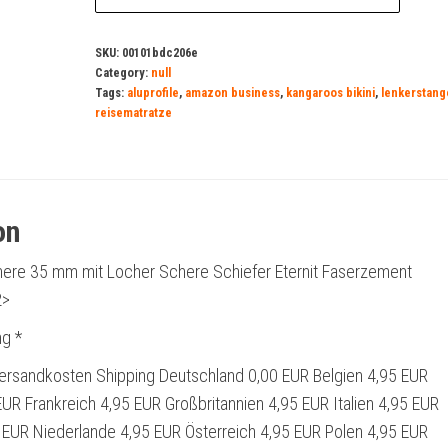
SKU:
00101bdc206e
Category:
null
Tags:
aluprofile
,
amazon business
,
kangaroos bikini
,
lenkerstang
reisematratze
on
ere 35 mm mit Locher Schere Schiefer Eternit Faserzement
2>
g *
ersandkosten Shipping Deutschland 0,00 EUR Belgien 4,95 EUR
UR Frankreich 4,95 EUR Großbritannien 4,95 EUR Italien 4,95 EUR
EUR Niederlande 4,95 EUR Österreich 4,95 EUR Polen 4,95 EUR