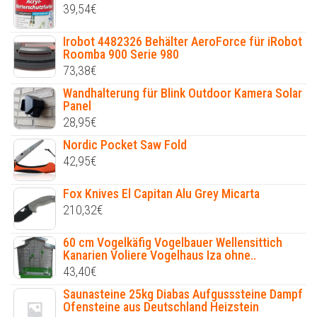
39,54
€
Irobot 4482326 Behälter AeroForce für iRobot
Roomba 900 Serie 980
73,38
€
Wandhalterung für Blink Outdoor Kamera Solar
Panel
28,95
€
Nordic Pocket Saw Fold
42,95
€
Fox Knives El Capitan Alu Grey Micarta
210,32
€
60 cm Vogelkäfig Vogelbauer Wellensittich
Kanarien Voliere Vogelhaus Iza ohne..
43,40
€
Saunasteine 25kg Diabas Aufgusssteine Dampf
Ofensteine aus Deutschland Heizstein