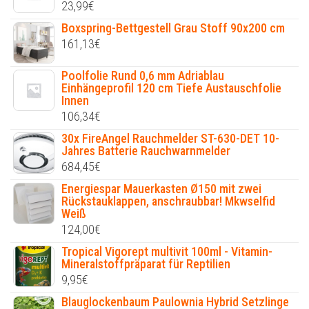
23,99
€
Boxspring-Bettgestell Grau Stoff 90x200 cm
161,13
€
Poolfolie Rund 0,6 mm Adriablau
Einhängeprofil 120 cm Tiefe Austauschfolie
Innen
106,34
€
30x FireAngel Rauchmelder ST-630-DET 10-
Jahres Batterie Rauchwarnmelder
684,45
€
Energiespar Mauerkasten Ø150 mit zwei
Rückstauklappen, anschraubbar! Mkwselfid
Weiß
124,00
€
Tropical Vigorept multivit 100ml - Vitamin-
Mineralstoffpräparat für Reptilien
9,95
€
Blauglockenbaum Paulownia Hybrid Setzlinge