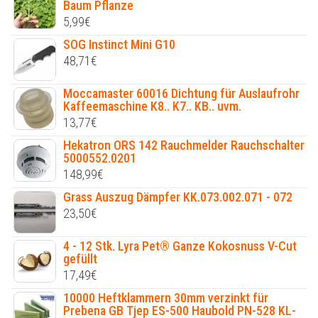
Baum Pflanze
5,99
€
SOG Instinct Mini G10
48,71
€
Moccamaster 60016 Dichtung für Auslaufrohr
Kaffeemaschine K8.. K7.. KB.. uvm.
13,77
€
Hekatron ORS 142 Rauchmelder Rauchschalter
5000552.0201
148,99
€
Grass Auszug Dämpfer KK.073.002.071 - 072
23,50
€
4 - 12 Stk. Lyra Pet® Ganze Kokosnuss V-Cut
gefüllt
17,49
€
10000 Heftklammern 30mm verzinkt für
Prebena GB Tjep ES-500 Haubold PN-528 KL-