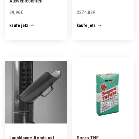
Aussenleuchten
29,96
€
2274,82
€
kaufe jetz
kaufe jetz
Laubklappe-Kombi mit
Sopro TNF