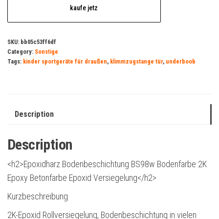
kaufe jetz
SKU:
bb05c53ff6df
Category:
Sonstige
Tags:
kinder sportgeräte für draußen
,
klimmzugstange tür
,
underboob
Description
Description
<h2>Epoxidharz Bodenbeschichtung BS98w Bodenfarbe 2K
Epoxy Betonfarbe Epoxid Versiegelung</h2>
Kurzbeschreibung
2K-Epoxid Rollversiegelung, Bodenbeschichtung in vielen