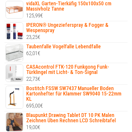
vidaXL Garten-Tierkäfig 150x100x50 cm
Massivholz Tanne
125,99
€
IPERON® Ungezieferspray & Fogger &
Wespenspray
23,25
€
Taubenfalle Vogelfalle Lebendfalle
62,01
€
CASAcontrol FTK-120 Funkgong Funk-
Türklingel mit Licht- & Ton-Signal
22,73
€
Bostitch FSSW SW7437 Manueller Boden
Kartonhefter für Klammer SW9040 15-22mm
KL
695,00
€
Blaupunkt Drawing Tablet DT 10 PK Malen
Zeichnen Üben Rechnen LCD Schreibtafel
19,00
€