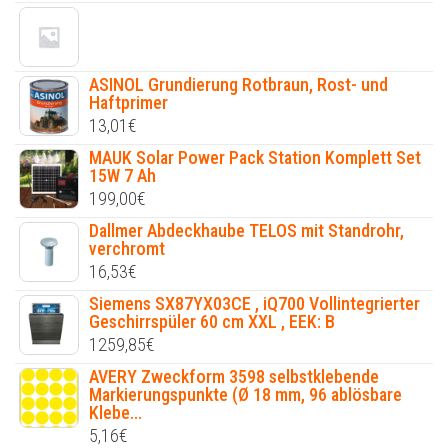
ASINOL Grundierung Rotbraun, Rost- und
Haftprimer
13,01
€
MAUK Solar Power Pack Station Komplett Set
15W 7 Ah
199,00
€
Dallmer Abdeckhaube TELOS mit Standrohr,
verchromt
16,53
€
Siemens SX87YX03CE , iQ700 Vollintegrierter
Geschirrspüler 60 cm XXL , EEK: B
1259,85
€
AVERY Zweckform 3598 selbstklebende
Markierungspunkte (Ø 18 mm, 96 ablösbare
Klebe...
5,16
€