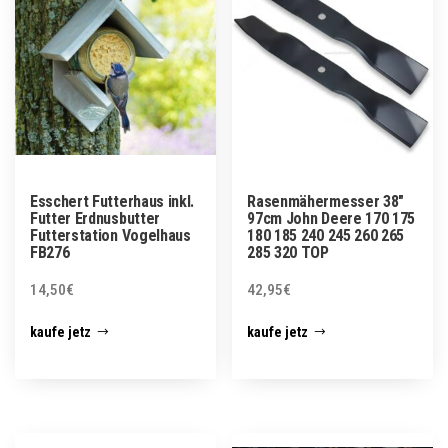
Esschert Futterhaus inkl.
Rasenmähermesser 38″
Futter Erdnusbutter
97cm John Deere 170 175
Futterstation Vogelhaus
180 185 240 245 260 265
FB276
285 320 TOP
14,50
€
42,95
€
kaufe jetz
kaufe jetz