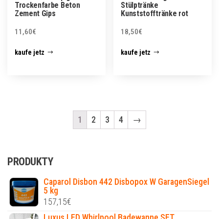
Trockenfarbe Beton
Stülptränke
Zement Gips
Kunststofftränke rot
11,60
€
18,50
€
kaufe jetz
kaufe jetz
1
2
3
4
→
PRODUKTY
Caparol Disbon 442 Disbopox W GaragenSiegel
5 kg
157,15
€
Luxus LED Whirlpool Badewanne SET