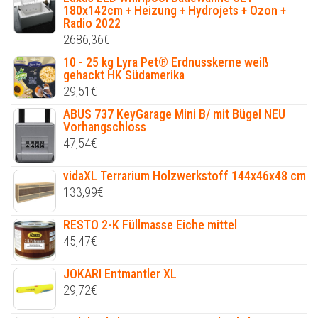
180x142cm + Heizung + Hydrojets + Ozon +
Radio 2022
2686,36
€
10 - 25 kg Lyra Pet® Erdnusskerne weiß
gehackt HK Südamerika
29,51
€
ABUS 737 KeyGarage Mini B/ mit Bügel NEU
Vorhangschloss
47,54
€
vidaXL Terrarium Holzwerkstoff 144x46x48 cm
133,99
€
RESTO 2-K Füllmasse Eiche mittel
45,47
€
JOKARI Entmantler XL
29,72
€