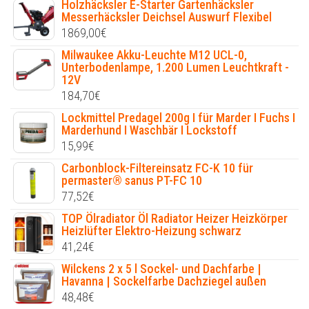
Holzhäcksler E-Starter Gartenhäcksler
Messerhäcksler Deichsel Auswurf Flexibel
1869,00
€
Milwaukee Akku-Leuchte M12 UCL-0,
Unterbodenlampe, 1.200 Lumen Leuchtkraft -
12V
184,70
€
Lockmittel Predagel 200g I für Marder I Fuchs I
Marderhund I Waschbär I Lockstoff
15,99
€
Carbonblock-Filtereinsatz FC-K 10 für
permaster® sanus PT-FC 10
77,52
€
TOP Ölradiator Öl Radiator Heizer Heizkörper
Heizlüfter Elektro-Heizung schwarz
41,24
€
Wilckens 2 x 5 l Sockel- und Dachfarbe |
Havanna | Sockelfarbe Dachziegel außen
48,48
€