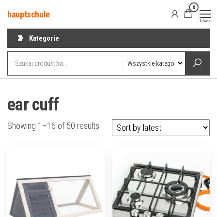
Przejdź
0
hauptschule
do
Menu
treści
Kategorie
ear cuff
Showing 1–16 of 50 results