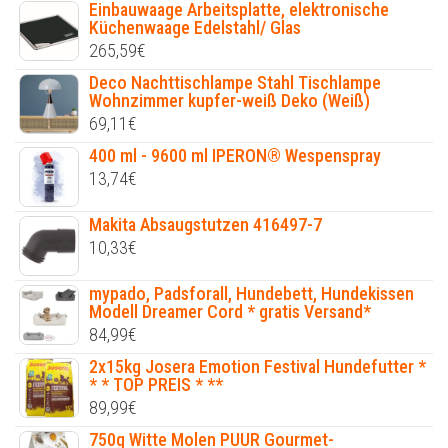
Einbauwaage Arbeitsplatte, elektronische
Küchenwaage Edelstahl/ Glas
265,59
€
Deco Nachttischlampe Stahl Tischlampe
Wohnzimmer kupfer-weiß Deko (Weiß)
69,11
€
400 ml - 9600 ml IPERON® Wespenspray
13,74
€
Makita Absaugstutzen 416497-7
10,33
€
mypado, Padsforall, Hundebett, Hundekissen
Modell Dreamer Cord * gratis Versand*
84,99
€
2x15kg Josera Emotion Festival Hundefutter *
* * TOP PREIS * **
89,99
€
750g Witte Molen PUUR Gourmet-