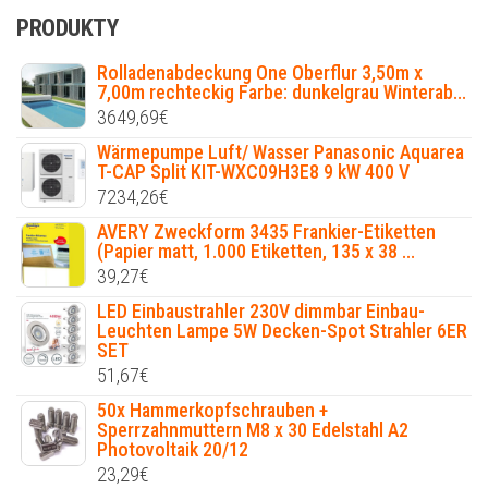
PRODUKTY
Rolladenabdeckung One Oberflur 3,50m x
7,00m rechteckig Farbe: dunkelgrau Winterab...
3649,69
€
Wärmepumpe Luft/ Wasser Panasonic Aquarea
T-CAP Split KIT-WXC09H3E8 9 kW 400 V
7234,26
€
AVERY Zweckform 3435 Frankier-Etiketten
(Papier matt, 1.000 Etiketten, 135 x 38 ...
39,27
€
LED Einbaustrahler 230V dimmbar Einbau-
Leuchten Lampe 5W Decken-Spot Strahler 6ER
SET
51,67
€
50x Hammerkopfschrauben +
Sperrzahnmuttern M8 x 30 Edelstahl A2
Photovoltaik 20/12
23,29
€