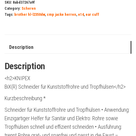
SKU:
8abd37267a9f
Category:
Scheren
Tags:
brother hl-l2350dw
,
cmp jacke herren
,
e14
,
ear cuff
Description
Description
<h2>KNIPEX
BiX(R) Schneider für Kunststoffrohre und Tropfhülsen</h2>
Kurzbeschreibung *
Schneider für Kunststoffrohre und Tropfhülsen • Anwendung:
Einzigartiger Helfer für Sanitär und Elektro: Rohre sowie
Tropfhülsen schnell und effizient schneiden • Ausführung:
trennt Rohre grat- und spanfrei und passt in die Faust –