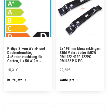
Philips Sliven Wand- und
2x 198 mm Messerklingen
Deckenleuchte,
Stihl Mähroboter iMOW
Außenbeleuchtung für
RMI 422 422P 422PC
Garten, 1 x 50 W 9 x …
RMI422 P C PC
15,31
€
22,80
€
kaufe jetz
kaufe jetz