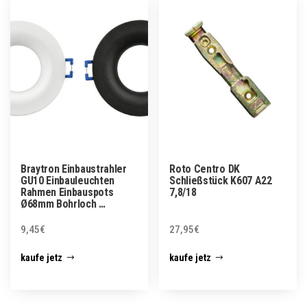
Braytron Einbaustrahler
Roto Centro DK
GU10 Einbauleuchten
Schließstück K607 A22
Rahmen Einbauspots
7,8/18
Ø68mm Bohrloch …
9,45
€
27,95
€
kaufe jetz
kaufe jetz