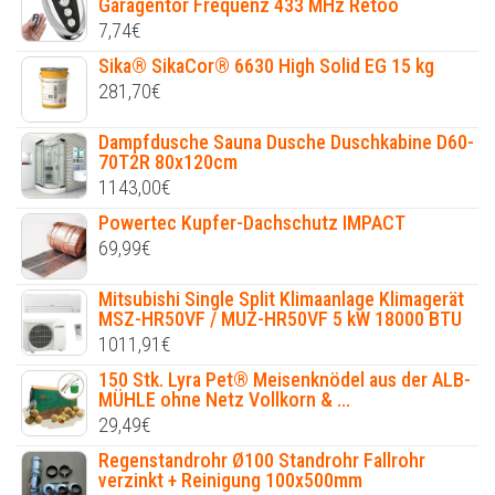
Garagentor Frequenz 433 MHz Retoo
7,74
€
Sika® SikaCor® 6630 High Solid EG 15 kg
281,70
€
Dampfdusche Sauna Dusche Duschkabine D60-
70T2R 80x120cm
1143,00
€
Powertec Kupfer-Dachschutz IMPACT
69,99
€
Mitsubishi Single Split Klimaanlage Klimagerät
MSZ-HR50VF / MUZ-HR50VF 5 kW 18000 BTU
1011,91
€
150 Stk. Lyra Pet® Meisenknödel aus der ALB-
MÜHLE ohne Netz Vollkorn & ...
29,49
€
Regenstandrohr Ø100 Standrohr Fallrohr
verzinkt + Reinigung 100x500mm