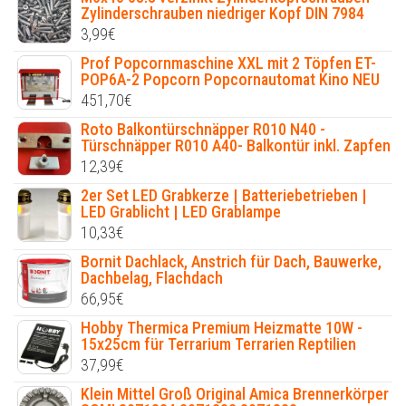
Zylinderschrauben niedriger Kopf DIN 7984
3,99
€
Prof Popcornmaschine XXL mit 2 Töpfen ET-
POP6A-2 Popcorn Popcornautomat Kino NEU
451,70
€
Roto Balkontürschnäpper R010 N40 -
Türschnäpper R010 A40- Balkontür inkl. Zapfen
12,39
€
2er Set LED Grabkerze | Batteriebetrieben |
LED Grablicht | LED Grablampe
10,33
€
Bornit Dachlack, Anstrich für Dach, Bauwerke,
Dachbelag, Flachdach
66,95
€
Hobby Thermica Premium Heizmatte 10W -
15x25cm für Terrarium Terrarien Reptilien
37,99
€
Klein Mittel Groß Original Amica Brennerkörper