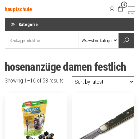
Przejdź
0
hauptschule
do
Menu
treści
Kategorie
hosenanzüge damen festlich
Showing 1–16 of 58 results