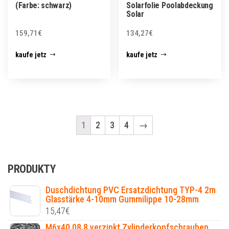
(Farbe: schwarz)
Solarfolie Poolabdeckung
Solar
159,71
€
134,27
€
kaufe jetz
kaufe jetz
1
2
3
4
→
PRODUKTY
Duschdichtung PVC Ersatzdichtung TYP-4 2m
Glasstärke 4-10mm Gummilippe 10-28mm
15,47
€
M6x40 08.8 verzinkt Zylinderkopfschrauben