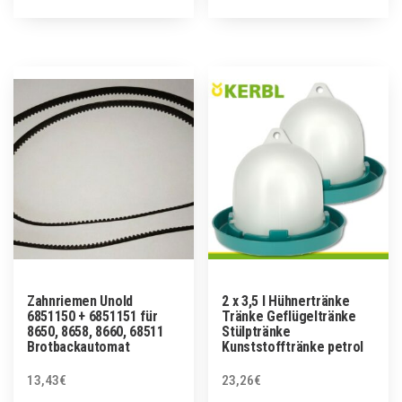
Zahnriemen Unold
2 x 3,5 l Hühnertränke
6851150 + 6851151 für
Tränke Geflügeltränke
8650, 8658, 8660, 68511
Stülptränke
Brotbackautomat
Kunststofftränke petrol
13,43
€
23,26
€