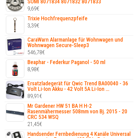
SOMI 8071834 8071832 8071833
9,69
€
Trixie Hochfrequenzpfeife
3,39
€
CaraWarn Alarmanlage für Wohnwagen und
Wohnwagen Secure-Sleep3
546,78
€
Beaphar - Federkur Paganol - 50 ml
8,98
€
Ersatzladegerät für Qwic Trend BA00040 - 36
Volt Li-Ion Akku - 42 Volt 5A Li-Ion ...
89,91
€
Mr Gardener HW 51 BA H H-2
Rasenmähermesser 508mm von Bj. 2015 - 20
CRC 534 WSQ
21,45
€
Handsender Fernbedienung 4 Kanäle Universal