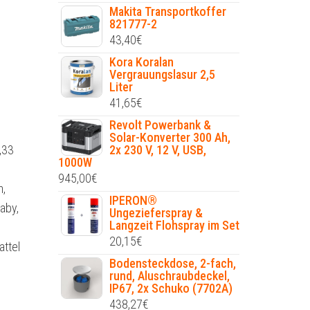
Makita Transportkoffer
821777-2
43,40
€
Kora Koralan
Vergrauungslasur 2,5
Liter
41,65
€
Revolt Powerbank &
Solar-Konverter 300 Ah,
,33
2x 230 V, 12 V, USB,
1000W
945,00
€
n,
IPERON®
aby,
Ungezieferspray &
Langzeit Flohspray im Set
20,15
€
attel
Bodensteckdose, 2-fach,
rund, Aluschraubdeckel,
IP67, 2x Schuko (7702A)
438,27
€