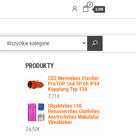
0
0,00€
PRODUKTY
CEE Mennekes Stecker
ProTOP 16A 5P 6h IP44
Kupplung Typ 13A
7,71
€
Objektvlies 150
Renoviervlies Glattvlies
Anstrichvlies Makulatur
Vlieskleber
24,50
€