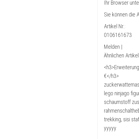
Ihr Browser unte
Sie können die A
Artikel Nr.:
0106161673
Melden |
Ähnlichen Artike
<h3>Erweiterung
€</h3>
zuckerwattemasch
lego ninjago fig
schaumstoff zusc
rahmenschalthebe
trekking, sisi st
yyyyy