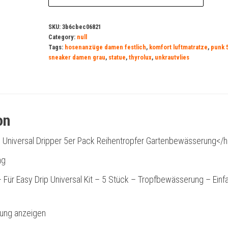
SKU:
3b6cbec06821
Category:
null
Tags:
hosenanzüge damen festlich
,
komfort luftmatratze
,
punk 
sneaker damen grau
,
statue
,
thyrolux
,
unkrautvlies
on
 Universal Dripper 5er Pack Reihentropfer Gartenbewässerung</
ng
 Für Easy Drip Universal Kit – 5 Stück – Tropfbewässerung – Einf
bung anzeigen