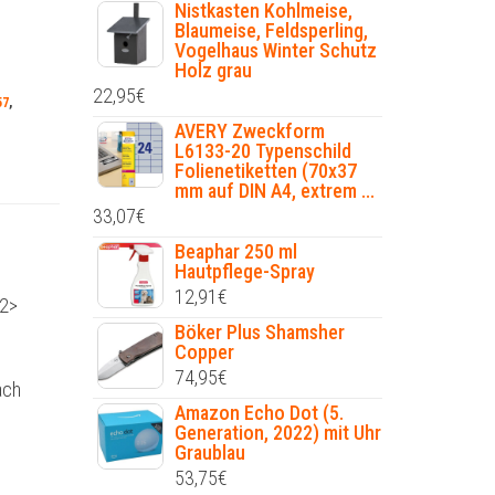
Nistkasten Kohlmeise,
Blaumeise, Feldsperling,
Vogelhaus Winter Schutz
Holz grau
22,95
€
57
,
AVERY Zweckform
L6133-20 Typenschild
Folienetiketten (70x37
mm auf DIN A4, extrem ...
33,07
€
Beaphar 250 ml
Hautpflege-Spray
12,91
€
h2>
Böker Plus Shamsher
Copper
74,95
€
ach
Amazon Echo Dot (5.
Generation, 2022) mit Uhr
Graublau
53,75
€