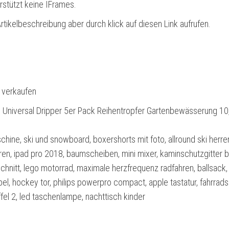
rstützt keine IFrames.
rtikelbeschreibung aber durch klick auf diesen Link aufrufen.
l verkaufen
 Universal Dripper 5er Pack Reihentropfer Gartenbewässerung 10
ine, ski und snowboard, boxershorts mit foto, allround ski herre
uren, ipad pro 2018, baumscheiben, mini mixer, kaminschutzgitter b
hnitt, lego motorrad, maximale herzfrequenz radfahren, ballsack,
l, hockey tor, philips powerpro compact, apple tastatur, fahrrads
affel 2, led taschenlampe, nachttisch kinder