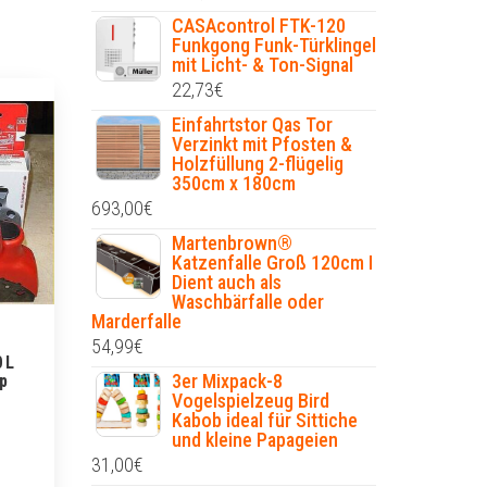
CASAcontrol FTK-120
Funkgong Funk-Türklingel
mit Licht- & Ton-Signal
22,73
€
Einfahrtstor Qas Tor
Verzinkt mit Pfosten &
Holzfüllung 2-flügelig
350cm x 180cm
693,00
€
Martenbrown®
Katzenfalle Groß 120cm I
Dient auch als
Waschbärfalle oder
Marderfalle
54,99
€
 L
3er Mixpack-8
p
Vogelspielzeug Bird
Kabob ideal für Sittiche
und kleine Papageien
31,00
€