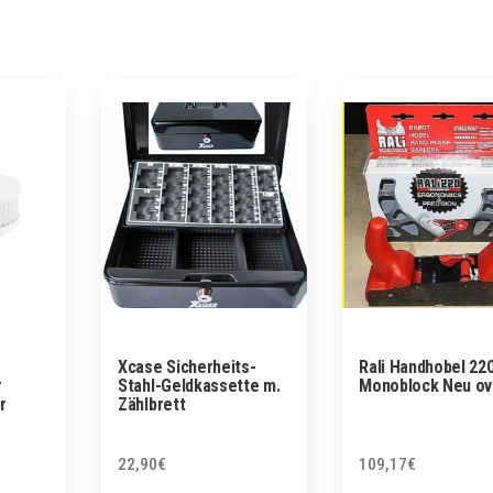
Xcase Sicherheits-
Rali Handhobel 220
r
Stahl-Geldkassette m.
Monoblock Neu ov
r
Zählbrett
22,90
€
109,17
€