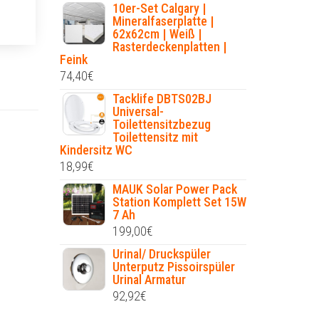
10er-Set Calgary |
Mineralfaserplatte |
62x62cm | Weiß |
Rasterdeckenplatten |
Feink
74,40
€
Tacklife DBTS02BJ
Universal-
Toilettensitzbezug
Toilettensitz mit
Kindersitz WC
18,99
€
MAUK Solar Power Pack
Station Komplett Set 15W
7 Ah
199,00
€
Urinal/ Druckspüler
Unterputz Pissoirspüler
Urinal Armatur
92,92
€