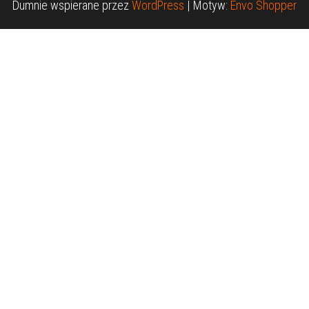
Dumnie wspierane przez
WordPress
|
Motyw:
Envo Shopper