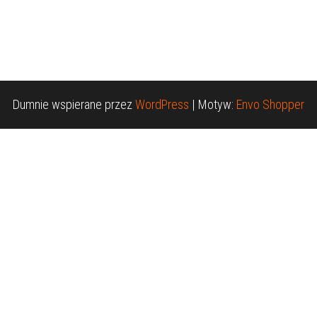
Dumnie wspierane przez
WordPress
|
Motyw:
Envo Shopper