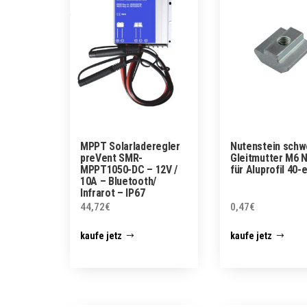
MPPT Solarladeregler
Nutenstein schw
preVent SMR-
Gleitmutter M6 N
MPPT1050-DC – 12V /
für Aluprofil 40-e
10A – Bluetooth/
Infrarot – IP67
44,72
€
0,47
€
kaufe jetz
kaufe jetz