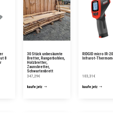
er
30 Stück unbesäumte
RIDGID micro IR-2
ut 8
Bretter, Rangerbohlen,
Infrarot-Thermom
r
Holzbretter,
Zaunsbretter,
Schwartenbrett
347,29
€
103,31
€
kaufe jetz
kaufe jetz