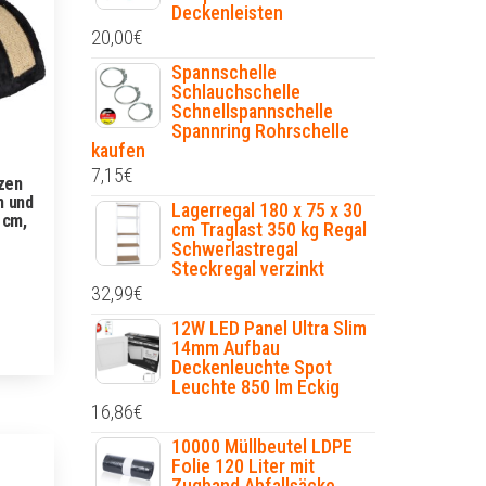
Deckenleisten
20,00
€
Spannschelle
Schlauchschelle
Schnellspannschelle
Spannring Rohrschelle
kaufen
7,15
€
zen
m und
Lagerregal 180 x 75 x 30
 cm,
cm Traglast 350 kg Regal
Schwerlastregal
Steckregal verzinkt
32,99
€
12W LED Panel Ultra Slim
14mm Aufbau
Deckenleuchte Spot
Leuchte 850 lm Eckig
16,86
€
10000 Müllbeutel LDPE
Folie 120 Liter mit
Zugband Abfallsäcke