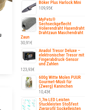
Böker Plus Harlock Mini
109,95
€
MyPets®
Sechseckgeflecht
Volierendraht Hasendraht
Drahtzaun Maschendraht
g
Zaun
30,91
€
Anadol Tresor Deluxe –
elektronischer Tresor mit
Fingerabdruck-Sensor
und Zahlen
123,93
€
600g Witte Molen PUUR
Gourmet-Müsli für
(Zwerg) Kaninchen
10,43
€
1,7m LED Leisten
Stuckleisten Stoßfest
Zierprofil Sockelleisten