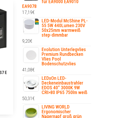
für EA9000 EA9010
EA9078
17,19
€
LED-Modul McShine PL-
55 5W 440Lumen 230V
50x25mm warmweiß
step-dimmbar
9,20
€
Evolution Unterlegvlies
Premium Rundbecken
Vlies Pool
Bodenschutzvlies
41,08
€
S7 E
LEDxOn LED-
Deckeneinbaustrahler
EDOS 40° 3000K 9W
CRI>80 IP65 750lm weiß
50,31
€
LIVING WORLD
Ergonomischer
Nagernapf groß grün