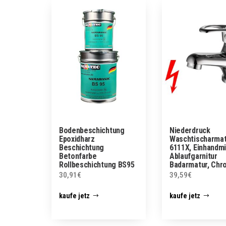
Bodenbeschichtung
Niederdruck
Epoxidharz
Waschtischarmat
Beschichtung
6111X, Einhandmi
Betonfarbe
Ablaufgarnitur
Rollbeschichtung BS95
Badarmatur, Chr
SamaBasic
30,91
€
39,59
€
kaufe jetz
kaufe jetz