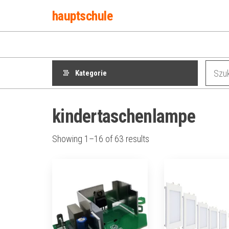
Przejdź
hauptschule
do
treści
Kategorie
kindertaschenlampe
Showing 1–16 of 63 results