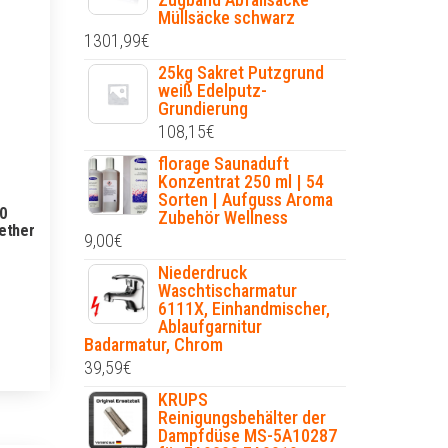
Müllsäcke schwarz
1301,99
€
25kg Sakret Putzgrund
weiß Edelputz-
Grundierung
108,15
€
florage Saunaduft
Konzentrat 250 ml | 54
Sorten | Aufguss Aroma
00
Zubehör Wellness
ether
9,00
€
Niederdruck
Waschtischarmatur
6111X, Einhandmischer,
Ablaufgarnitur
Badarmatur, Chrom
39,59
€
KRUPS
Reinigungsbehälter der
Dampfdüse MS-5A10287