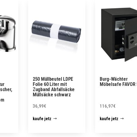
250 Müllbeutel LDPE
Burg-Wächter
ur
Folie 60 Liter mit
Möbelsafe FAVOR 
scher,
Zugband Abfallsäcke
Müllsäcke schwarz
om
36,99
€
116,97
€
kaufe jetz
kaufe jetz