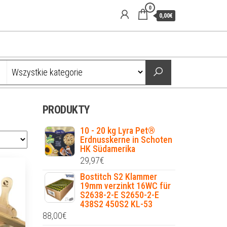
0
0,00€
PRODUKTY
10 - 20 kg Lyra Pet®
Erdnusskerne in Schoten
HK Südamerika
29,97
€
Bostitch S2 Klammer
19mm verzinkt 16WC für
S2638-2-E S2650-2-E
438S2 450S2 KL-53
88,00
€