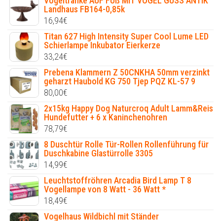
Vogeltränke AUF FUß MIT VOGEL GUSS ANTIK
Landhaus FB164-0,85k
16,94
€
Titan 627 High Intensity Super Cool Lume LED
Schierlampe Inkubator Eierkerze
33,24
€
Prebena Klammern Z 50CNKHA 50mm verzinkt
geharzt Haubold KG 750 Tjep PQZ KL-57 9
80,00
€
2x15kg Happy Dog Naturcroq Adult Lamm&Reis
Hundefutter + 6 x Kaninchenohren
78,79
€
8 Duschtür Rolle Tür-Rollen Rollenführung für
Duschkabine Glastürrolle 3305
14,99
€
Leuchtstoffröhren Arcadia Bird Lamp T 8
Vogellampe von 8 Watt - 36 Watt *
18,49
€
Vogelhaus Wildbichl mit Ständer