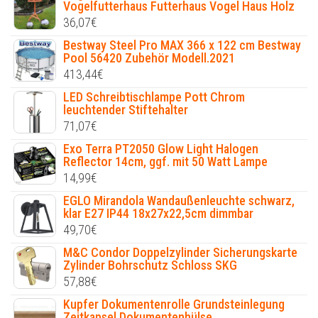
Vogelfutterhaus Futterhaus Vogel Haus Holz
36,07
€
Bestway Steel Pro MAX 366 x 122 cm Bestway
Pool 56420 Zubehör Modell.2021
413,44
€
LED Schreibtischlampe Pott Chrom
leuchtender Stiftehalter
71,07
€
Exo Terra PT2050 Glow Light Halogen
Reflector 14cm, ggf. mit 50 Watt Lampe
14,99
€
EGLO Mirandola Wandaußenleuchte schwarz,
klar E27 IP44 18x27x22,5cm dimmbar
49,70
€
M&C Condor Doppelzylinder Sicherungskarte
Zylinder Bohrschutz Schloss SKG
57,88
€
Kupfer Dokumentenrolle Grundsteinlegung
Zeitkapsel Dokumentenhülse