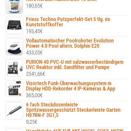
180,65
€
Friess Techno Putzperfekt-Set 5 tlg. im
Kunststoffkoffer
193,45
€
Vollautomatischer Poolroboter Evolution
Power 4.0 Pool altern. Dolphin E20
433,05
€
PURION 40 PVC-U mit salzwasserbeständigem
UVC Reaktor inkl. Sandfilter und Pumpe
2541,66
€
Visortech Funk-Überwachungssystem m
Display HDD-Rekorder 4 IP-Kameras & App
365,00
€
6 fach Steckdosenleiste
Spritzwassergeschützt Steckerleiste Garten
H07RN-F 3G1,5
9,25
€