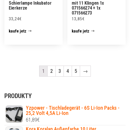
Schierlampe Inkubator
mit 11 Klingen 1x
Eierkerze
071566274 + 1x
071566273
33,24
€
13,85
€
kaufe jetz
kaufe jetz
1
2
3
4
5
→
PRODUKTY
Yzpower - Tischladegerät - 6S Li-Ion Packs -
25,2 Volt 4,5A Li-Ion
61,89
€
Kora Koralan Außenfarbe 10 Liter