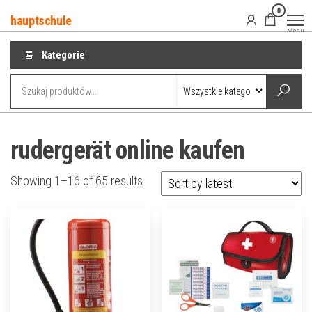
Przejdź
0
hauptschule
do
Menu
treści
Kategorie
rudergerät online kaufen
Showing 1–16 of 65 results