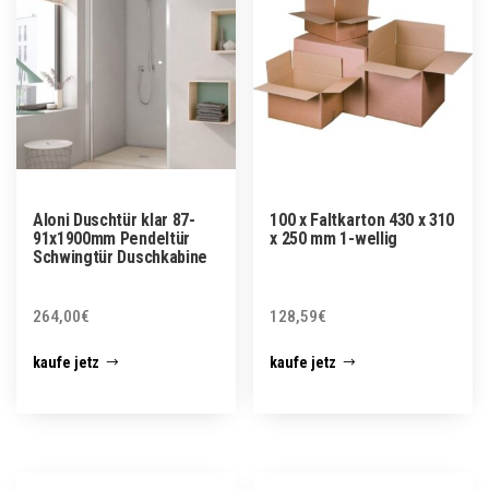
Aloni Duschtür klar 87-
100 x Faltkarton 430 x 310
91x1900mm Pendeltür
x 250 mm 1-wellig
Schwingtür Duschkabine
264,00
€
128,59
€
kaufe jetz
kaufe jetz