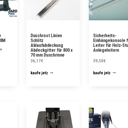
e
Duschrost Linien
Sicherheits-
 8M
Schlitz
Einhängekonsole f
Ablaufabdeckung
Leiter für Holz-St
³
Abdeckgitter für 800 x
Anlegeleitern
70 mm Duschrinne
36,17
€
39,50
€
kaufe jetz
kaufe jetz