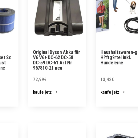
h
Original Dyson Akku für
Haushaltswaren-g
Set 2x
V6 V6+ DC-62 DC-58
H?ftg?rtel inkl.
ust
DC-59 DC-61 Art Nr
Hundeleine
ine
967810-21 neu
72,99
€
13,42
€
kaufe jetz
kaufe jetz