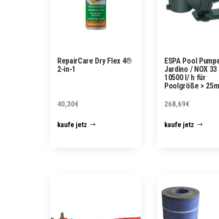
RepairCare Dry Flex 4®
ESPA Pool Pump
2-in-1
Jardino / NOX 33
10500 l/ h für
Poolgröße > 25m
40,30
€
268,69
€
kaufe jetz
kaufe jetz