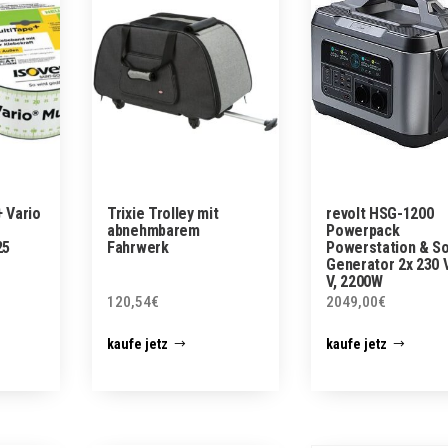
+ Vario
Trixie Trolley mit
revolt HSG-1200
abnehmbarem
Powerpack
25
Fahrwerk
Powerstation & So
Generator 2x 230 V
V, 2200W
120,54
€
2049,00
€
kaufe jetz
kaufe jetz