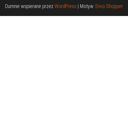
Dumnie wspierane przez
WordPress
|
Motyw:
Envo Shopper