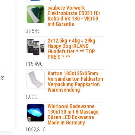
saubere Vorwerk
Elektrobürste EB351 für
Kobold VK 130 - VK150
mit Garantie
35,54
€
2x12,5kg + 4kg = 29kg
Happy Dog IRLAND
Hundefutter * ** TOP
PREIS * **
115,49
€
Karton 185x135x35mm
et®
Versandkarton Faltkarton
Verpackung Pappkarton
Warensendung
1,00
€
Whirlpool Badewanne
130x130 mit 8 Massage
Düsen LED Eckwanne
Made in Germany
1062,31
€