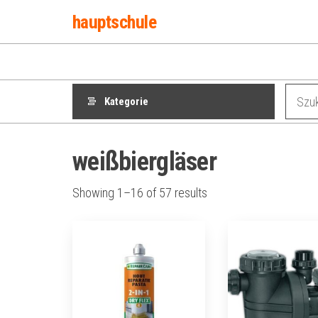
Przejdź
hauptschule
do
treści
Kategorie
weißbiergläser
Showing 1–16 of 57 results