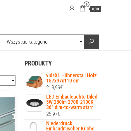
0
0,00€
PRODUKTY
vidaXL Hühnerstall Holz
157x97x110 cm
218,99
€
LED Einbauleuchte Diled
5W 280lm 2700-2100K
36° dim-to-warm starr
25,97
€
Niederdruck
Einhandmischer Küche