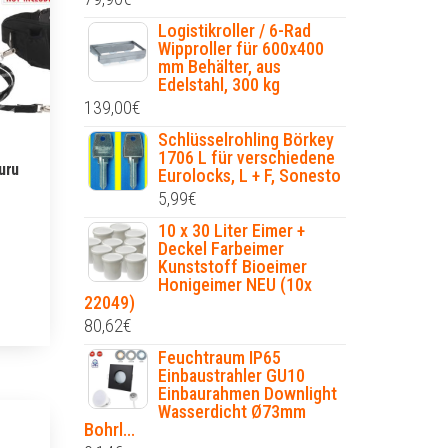
Logistikroller / 6-Rad
Wipproller für 600x400
mm Behälter, aus
Edelstahl, 300 kg
139,00
€
Schlüsselrohling Börkey
1706 L für verschiedene
uru
Eurolocks, L + F, Sonesto
5,99
€
10 x 30 Liter Eimer +
Deckel Farbeimer
Kunststoff Bioeimer
Honigeimer NEU (10x
22049)
80,62
€
Feuchtraum IP65
Einbaustrahler GU10
Einbaurahmen Downlight
Wasserdicht Ø73mm
Bohrl...