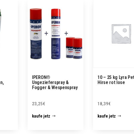
IPERON®
10 – 25 kg Lyra P
n,
Ungezieferspray &
Hirse rot lose
Fogger & Wespenspray
23,25
€
18,39
€
kaufe jetz
kaufe jetz