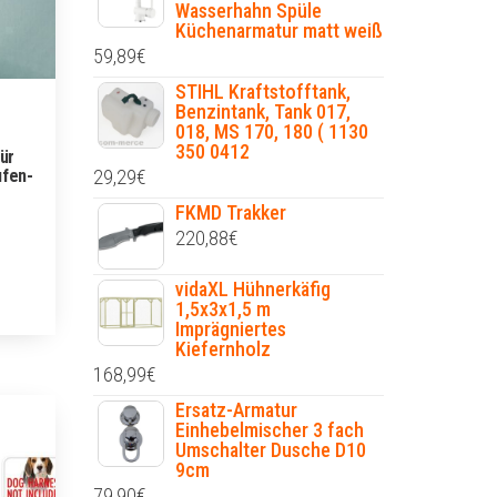
Wasserhahn Spüle
Küchenarmatur matt weiß
59,89
€
STIHL Kraftstofftank,
Benzintank, Tank 017,
018, MS 170, 180 ( 1130
350 0412
ür
ufen-
29,29
€
FKMD Trakker
220,88
€
vidaXL Hühnerkäfig
1,5x3x1,5 m
Imprägniertes
Kiefernholz
168,99
€
Ersatz-Armatur
Einhebelmischer 3 fach
Umschalter Dusche D10
9cm
79,90
€