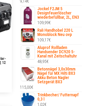
9,14
€
Jockel F2JM 5
Designfeuerlöscher
wiederbefüllbar, 2L, EN3
109,99
€
Rali Handhobel 220 L
Monoblock Neu ovp
109,17
€
Aluprof Rollladen
Handsender DC920 5-
Kanal mit Zeitschaltuhr
lar-
48,95
€
, 12
Betonnägel 3,0x30mm
Nägel für MX Hilti BX3
Akku Beton Nagler
Setzgerät BX3
115,00
€
Trinkbecher/ Futternapf
0,3 l
1,02
€