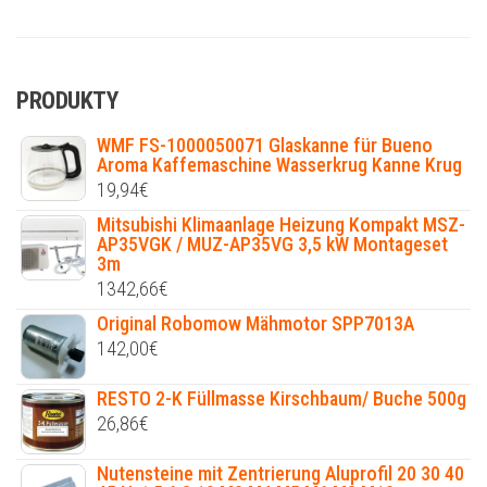
PRODUKTY
WMF FS-1000050071 Glaskanne für Bueno
Aroma Kaffemaschine Wasserkrug Kanne Krug
19,94
€
Mitsubishi Klimaanlage Heizung Kompakt MSZ-
AP35VGK / MUZ-AP35VG 3,5 kW Montageset
3m
1342,66
€
Original Robomow Mähmotor SPP7013A
142,00
€
RESTO 2-K Füllmasse Kirschbaum/ Buche 500g
26,86
€
Nutensteine mit Zentrierung Aluprofil 20 30 40