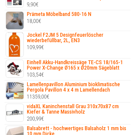
9,90
€
Prämeta Möbelband 580-16 N
18,00
€
Jockel F2JM 5 Designfeuerlöscher
wiederbefüllbar, 2L, EN3
109,99
€
Einhell Akku-Handkreissäge TE-CS 18/165-1
Power X-Change Ø165 x Ø20mm Sägeblatt
103,54
€
Lamellenpavillon Aluminium bioklimatische
Pergola Pavillon 4 x 4 m Lamellendach
11359,00
€
vidaXL Kaninchenstall Grau 310x70x87 cm
Kiefer & Tanne Massivholz
200,99
€
Balsabrett - hochwertiges Balsaholz 1 mm bis
10 mm Dicke