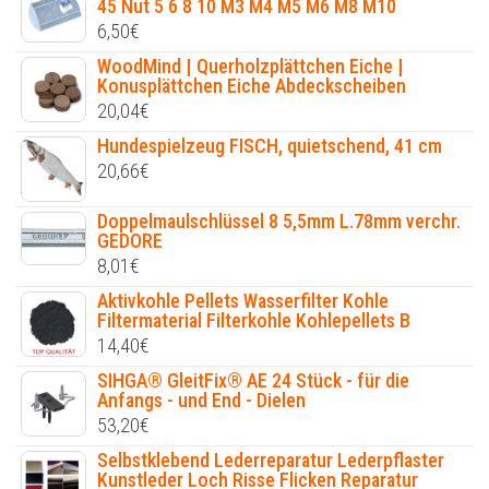
45 Nut 5 6 8 10 M3 M4 M5 M6 M8 M10
6,50
€
WoodMind | Querholzplättchen Eiche |
Konusplättchen Eiche Abdeckscheiben
20,04
€
Hundespielzeug FISCH, quietschend, 41 cm
20,66
€
Doppelmaulschlüssel 8 5,5mm L.78mm verchr.
GEDORE
8,01
€
Aktivkohle Pellets Wasserfilter Kohle
Filtermaterial Filterkohle Kohlepellets B
14,40
€
SIHGA® GleitFix® AE 24 Stück - für die
Anfangs - und End - Dielen
53,20
€
Selbstklebend Lederreparatur Lederpflaster
Kunstleder Loch Risse Flicken Reparatur