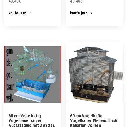
43,40
€
43,40
€
kaufe jetz
kaufe jetz
60 cm Vogelkäfig
60 cm Vogelkäfig
Vogelbauer super
Vogelbauer Wellensittich
Ausstattung mit 3 extras
Kanarien Voliere