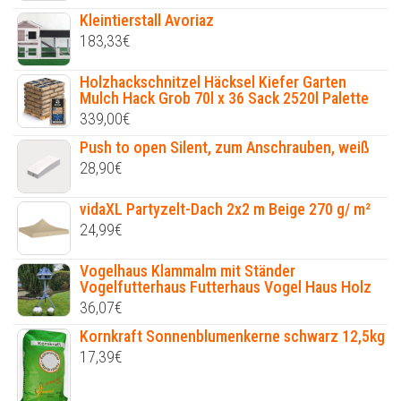
Kleintierstall Avoriaz
183,33
€
Holzhackschnitzel Häcksel Kiefer Garten
Mulch Hack Grob 70l x 36 Sack 2520l Palette
339,00
€
Push to open Silent, zum Anschrauben, weiß
28,90
€
vidaXL Partyzelt-Dach 2x2 m Beige 270 g/ m²
24,99
€
Vogelhaus Klammalm mit Ständer
Vogelfutterhaus Futterhaus Vogel Haus Holz
36,07
€
Kornkraft Sonnenblumenkerne schwarz 12,5kg
17,39
€