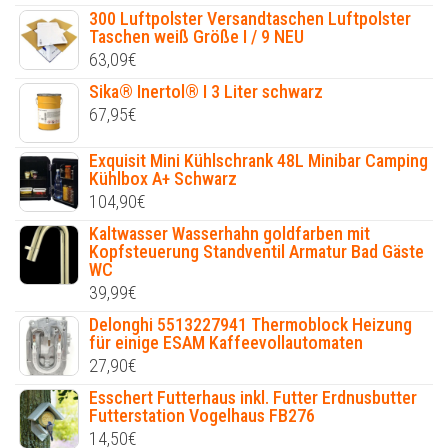
300 Luftpolster Versandtaschen Luftpolster
Taschen weiß Größe I / 9 NEU
63,09
€
Sika® Inertol® I 3 Liter schwarz
67,95
€
Exquisit Mini Kühlschrank 48L Minibar Camping
Kühlbox A+ Schwarz
104,90
€
Kaltwasser Wasserhahn goldfarben mit
Kopfsteuerung Standventil Armatur Bad Gäste
WC
39,99
€
Delonghi 5513227941 Thermoblock Heizung
für einige ESAM Kaffeevollautomaten
27,90
€
Esschert Futterhaus inkl. Futter Erdnusbutter
Futterstation Vogelhaus FB276
14,50
€