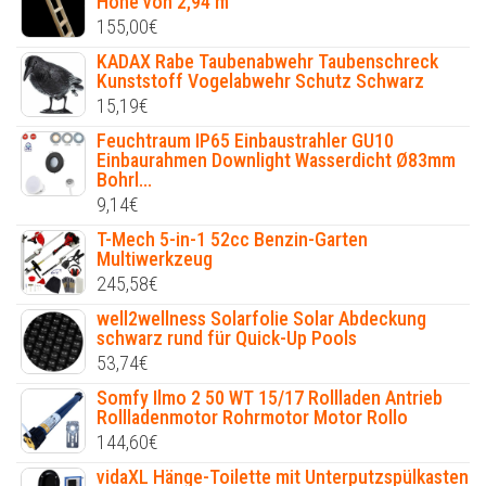
Höhe von 2,94 m
155,00
€
KADAX Rabe Taubenabwehr Taubenschreck
Kunststoff Vogelabwehr Schutz Schwarz
15,19
€
Feuchtraum IP65 Einbaustrahler GU10
Einbaurahmen Downlight Wasserdicht Ø83mm
Bohrl...
9,14
€
T-Mech 5-in-1 52cc Benzin-Garten
Multiwerkzeug
245,58
€
well2wellness Solarfolie Solar Abdeckung
schwarz rund für Quick-Up Pools
53,74
€
Somfy Ilmo 2 50 WT 15/17 Rollladen Antrieb
Rollladenmotor Rohrmotor Motor Rollo
144,60
€
vidaXL Hänge-Toilette mit Unterputzspülkasten