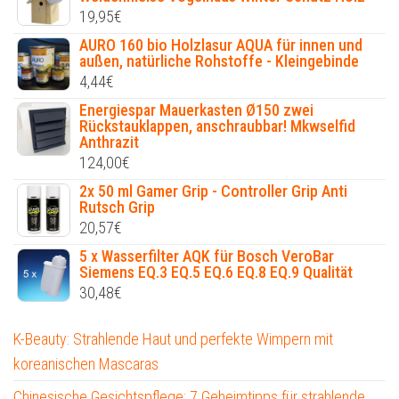
19,95
€
AURO 160 bio Holzlasur AQUA für innen und
außen, natürliche Rohstoffe - Kleingebinde
4,44
€
Energiespar Mauerkasten Ø150 zwei
Rückstauklappen, anschraubbar! Mkwselfid
Anthrazit
124,00
€
2x 50 ml Gamer Grip - Controller Grip Anti
Rutsch Grip
20,57
€
5 x Wasserfilter AQK für Bosch VeroBar
Siemens EQ.3 EQ.5 EQ.6 EQ.8 EQ.9 Qualität
30,48
€
K-Beauty: Strahlende Haut und perfekte Wimpern mit
koreanischen Mascaras
Chinesische Gesichtspflege: 7 Geheimtipps für strahlende