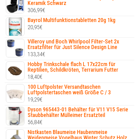
Keramik Schwarz
306,99
€
Bayrol Multifunktionstabletten 20g 1kg
20,95
€
Villeroy und Boch Whirlpool Filter-Set 2x
Ersatzfilter für Just Silence Design Line
133,34
€
Hobby Trinkschale flach L 17x22cm für
Reptilien, Schildkröten, Terrarium Futter
18,40
€
100 Luftpolster Versandtaschen
Luftpolstertaschen weiß Größe C / 3
19,29
€
Dyson 965443-01 Behälter für V11 V15 Serie
Staubbehälter Mülleimer Ersatzteil
56,84
€
Nistkasten Blaumeise Haubenmeise
Weidenmeise Vogelhaus Winter Schutz Holz